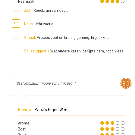
Nasmaak
8,0
Zicht
Roodbruin van kleur.
8,0
Neus
Licht zoetje.
8,5
Smaak
Precies zoet en kruidig genoeg. Erg lekker.
Spijssuggestie
Wat oudere kazen, gerijpte ham, rood vlees.
8,0
"Veel koolzuur, mooie schuimkraag. "
Review :
Papa's Eigen Weiss
Aroma
Zoet
Zuur