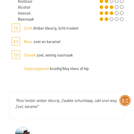
Koolzuur
Alcohol
Intensit.
Nasmaak
7,0
Zicht
Amber kleurig, licht troebel
6,5
Neus
zoet en karamel
7,0
Smaak
zoet, weinig nasmaak
Spijssuggestie
kruidig/bbq vlees of kip
8,0
"Mooi helder amber kleurig. Zwakke schuimlaag, zakt snel weg.
Zoet, karamel"