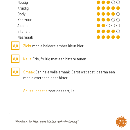
Moutig
Kruidig
Body
Koolzuur
Alcohol
Intensit.
Nasmaak
8,0
Zicht
mooie heldere amber kleur bier
8,0
Neus
Fris, fruitig met een bittere tonen
8,0
Smaak
Een hele volle smaak. Eerst wat zoet, daarna een
mooie overgang naar bitter
Spijssuggestie
zoet dessert, ijs
7,5
"donker, koffie, een kleine schuimkraag"