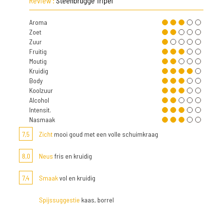
Review :
Steenbrugge Tripel
Aroma
Zoet
Zuur
Fruitig
Moutig
Kruidig
Body
Koolzuur
Alcohol
Intensit.
Nasmaak
7,5
Zicht
mooi goud met een volle schuimkraag
8,0
Neus
fris en kruidig
7,4
Smaak
vol en kruidig
Spijssuggestie
kaas, borrel