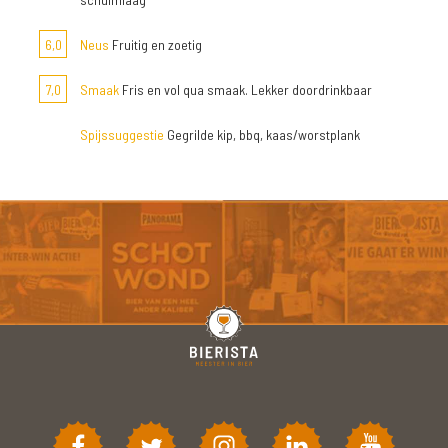
6,0
Neus
Fruitig en zoetig
7,0
Smaak
Fris en vol qua smaak. Lekker doordrinkbaar
Spijssuggestie
Gegrilde kip, bbq, kaas/worstplank