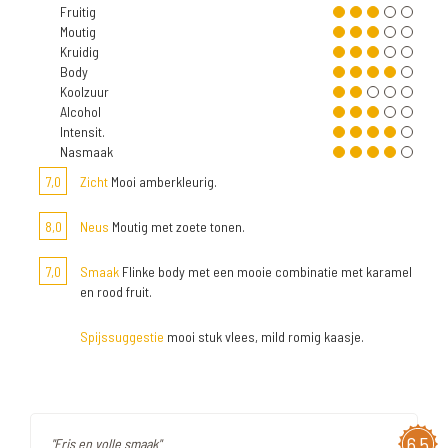
Fruitig
Moutig
Kruidig
Body
Koolzuur
Alcohol
Intensit.
Nasmaak
7,0
Zicht
Mooi amberkleurig.
8,0
Neus
Moutig met zoete tonen.
7,0
Smaak
Flinke body met een mooie combinatie met karamel
en rood fruit.
Spijssuggestie
mooi stuk vlees, mild romig kaasje.
6,5
"Fris en volle smaak"