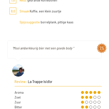
7,0
Neus
gebrande koffiebonen
8,0
Smaak
Koffie, een klein zuurtje
Spijssuggestie
borrelplank, pittige kaas
7,5
"Mooi amberkleurig bier met een goede body "
Review :
La Trappe Isid'or
Aroma
Zoet
Zuur
Bitter