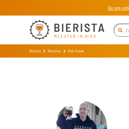
De pre-ord
Bierista
Bieristas
Rob Sneek