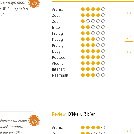
7,5
percentage moet
e. Wel hoog in het
Aroma
7,5
."
Zoet
Zuur
Bitter
Fruitig
7,0
Moutig
Kruidig
Body
7,5
Koolzuur
Alcohol
Intensit.
Nasmaak
Review :
Dikke lul 3 bier
7,5
rstlesser en zeker
 smaak houden,
Aroma
7,0
 die van IPA’s
Zoet