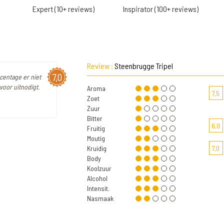
Expert (10+ reviews)
Inspirator (100+ reviews)
Review :
Steenbrugge Tripel
7,0
rcentage er niet
 voor uitnodigt.
Aroma
7,5
Zoet
Zuur
Bitter
6,0
Fruitig
Moutig
Kruidig
7,0
Body
Koolzuur
Alcohol
Intensit.
Nasmaak