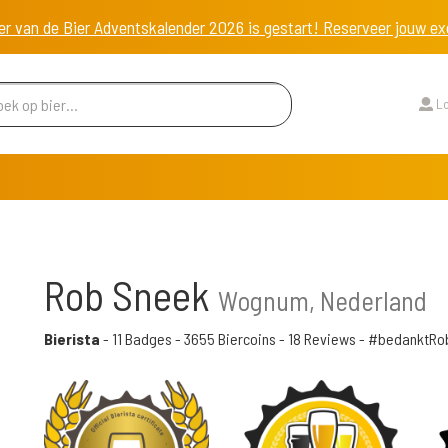
er van de Bier Adventskalender 2026 is gestart! Reserveer jouw 
Lo
Rob Sneek
Wognum, Nederland
Bierista
-
11 Badges
-
3655 Biercoins
-
18 Reviews
- #bedanktRo