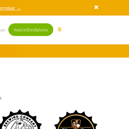
exemplaar →
Haal je Bierdiploma
gin
b