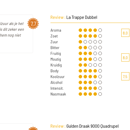
Review :
La Trappe Dubbel
7,7
zuur als je het
is dit zeker een
Aroma
8,0
 hem nog niet
Zoet
Zuur
Bitter
Fruitig
8,0
Moutig
Kruidig
Body
Koolzuur
7,5
Alcohol
Intensit.
Nasmaak
Review :
Gulden Draak 9000 Quadrupel