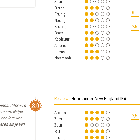
Zuur
Bitter
6,0
Fruitig
Moutig
Kruidig
7,5
Body
Koolzuur
Alcohol
Intensit.
Nasmaak
Review :
Hooglander New England IPA
8,0
nemen. Uiteraard
mers een Neipa.
Aroma
7,5
 een iets wat
Zoet
eren als je van
Zuur
Bitter
Fruitig