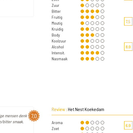
Zuur
Bitter
Fruitig
7,5
Moutig
Kruidig
Body
Koolzuur
Alcohol
8,0
Intensit.
Nasmaak
Review :
Het Nest Koekedam
7,0
mige mensen denk
op/bitter smaak,
Aroma
6,0
Zoet