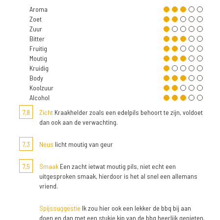
Aroma
Zoet
Zuur
Bitter
Fruitig
Moutig
Kruidig
Body
Koolzuur
Alcohol
7,8
Zicht
Kraakhelder zoals een edelpils behoort te zijn, voldoet
dan ook aan de verwachting.
7,3
Neus
licht moutig van geur
7,5
Smaak
Een zacht ietwat moutig pils, niet echt een
uitgesproken smaak, hierdoor is het al snel een allemans
vriend.
Spijssuggestie
Ik zou hier ook een lekker de bbq bij aan
doen en dan met een stukje kip van de bbq heerlijk genieten.