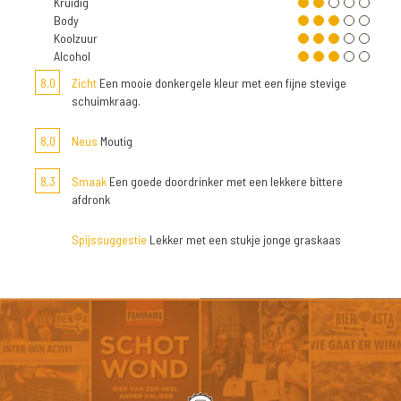
Kruidig
Body
Koolzuur
Alcohol
8,0
Zicht
Een mooie donkergele kleur met een fijne stevige
schuimkraag.
8,0
Neus
Moutig
8,3
Smaak
Een goede doordrinker met een lekkere bittere
afdronk
Spijssuggestie
Lekker met een stukje jonge graskaas