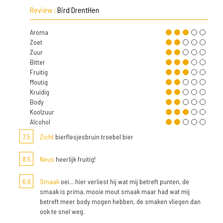
Review :
Bird DrentHen
Aroma
Zoet
Zuur
Bitter
Fruitig
Moutig
Kruidig
Body
Koolzuur
Alcohol
7,5
Zicht
bierflesjesbruin troebel bier
8,5
Neus
heerlijk fruitig!
6,6
Smaak
oei... hier verliest hij wat mij betreft punten, de
smaak is prima, mooie mout smaak maar had wat mij
betreft meer body mogen hebben, de smaken vliegen dan
ook te snel weg.