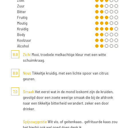
Zoet
Zuur
Bitter
Fruitig
Moutig
Kruidig
Body
Koolzuur
Alcohol
8,0
Zicht
Mooi, troebele melkachtige kleur met een witte
schuimkraag.
8,0
Neus
Tikkeltje kruidig, met een lichte spoor van citrus
geuren.
7,0
Smaak
Het eerst wat in de mond loskomt zijn de kruiden,
gevolgd door een zoete weeïge smaak die bij de afdronk
naar een tikkeltje bitterheid verandert. zeker een door
drinker.
Spijssuggestie
Wit vis, of geitenkaas.. gefrituurde kaas zou
het hierbij ook wel goed doen denk ik.