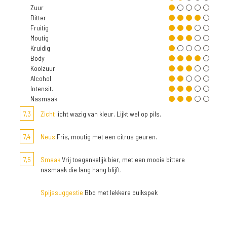
Zuur
Bitter
Fruitig
Moutig
Kruidig
Body
Koolzuur
Alcohol
Intensit.
Nasmaak
7,3
Zicht
licht wazig van kleur. Lijkt wel op pils.
7,4
Neus
Fris, moutig met een citrus geuren.
7,5
Smaak
Vrij toegankelijk bier, met een mooie bittere
nasmaak die lang hang blijft.
Spijssuggestie
Bbq met lekkere buikspek