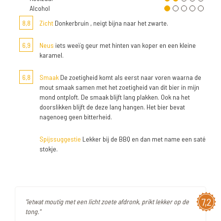
Alcohol
8,8
Zicht
Donkerbruin , neigt bijna naar het zwarte.
6,9
Neus
iets weeïg geur met hinten van koper en een kleine
karamel.
6,8
Smaak
De zoetigheid komt als eerst naar voren waarna de
mout smaak samen met het zoetigheid van dit bier in mijn
mond ontploft. De smaak blijft lang plakken. Ook na het
doorslikken blijft de deze lang hangen. Het bier bevat
nagenoeg geen bitterheid.
Spijssuggestie
Lekker bij de BBQ en dan met name een saté
stokje.
7,2
"ietwat moutig met een licht zoete afdronk, prikt lekker op de
tong."