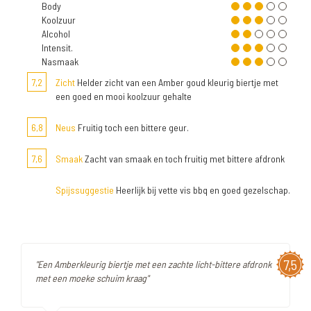
Body
Koolzuur
Alcohol
Intensit.
Nasmaak
7,2
Zicht
Helder zicht van een Amber goud kleurig biertje met
een goed en mooi koolzuur gehalte
6,8
Neus
Fruitig toch een bittere geur.
7,6
Smaak
Zacht van smaak en toch fruitig met bittere afdronk
Spijssuggestie
Heerlijk bij vette vis bbq en goed gezelschap.
7,5
"Een Amberkleurig biertje met een zachte licht-bittere afdronk
met een moeke schuim kraag"