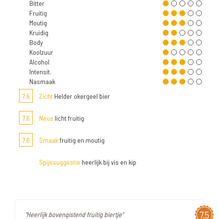
Bitter
Fruitig
Moutig
Kruidig
Body
Koolzuur
Alcohol
Intensit.
Nasmaak
7,6
Zicht
Helder okergeel bier
7,6
Neus
licht fruitig
7,6
Smaak
fruitig en moutig
Spijssuggestie
heerlijk bij vis en kip
7,5
"Heerlijk bovengistend fruitig biertje"