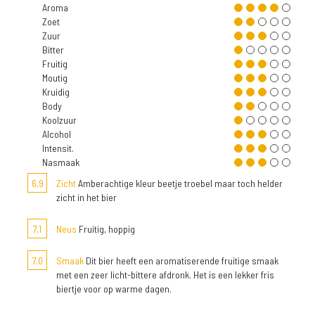
Aroma
Zoet
Zuur
Bitter
Fruitig
Moutig
Kruidig
Body
Koolzuur
Alcohol
Intensit.
Nasmaak
6,9
Zicht
Amberachtige kleur beetje troebel maar toch helder
zicht in het bier
7,1
Neus
Fruitig, hoppig
7,0
Smaak
Dit bier heeft een aromatiserende fruitige smaak
met een zeer licht-bittere afdronk. Het is een lekker fris
biertje voor op warme dagen.