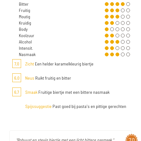
Bitter
Fruitig
Moutig
Kruidig
Body
Koolzuur
Alcohol
Intensit.
Nasmaak
7,0
Zicht
Een helder karamelkleurig biertje
6,0
Neus
Ruikt fruitig en bitter
6,7
Smaak
Fruitige biertje met een bittere nasmaak
Spijssuggestie
Past goed bij pasta's en pittige gerechten
7,0
"Robuust en stevig biertje met een licht bittere nasmaak."