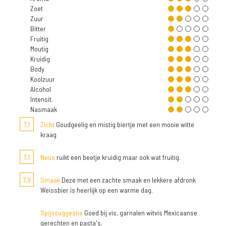
Zoet
Zuur
Bitter
Fruitig
Moutig
Kruidig
Body
Koolzuur
Alcohol
Intensit.
Nasmaak
7,1
Zicht
Goudgeelig en mistig biertje met een mooie witte
kraag
7,1
Neus
ruikt een beetje kruidig maar ook wat fruitig.
7,9
Smaak
Deze met een zachte smaak en lekkere afdronk
Weissbier is heerlijk op een warme dag.
Spijssuggestie
Goed bij vis, garnalen witvis Mexicaanse
gerechten en pasta's.