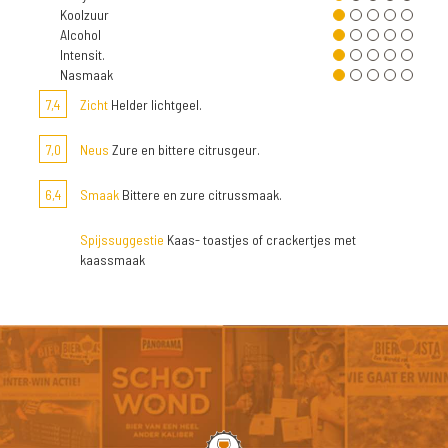
Koolzuur
Alcohol
Intensit.
Nasmaak
7,4
Zicht
Helder lichtgeel.
7,0
Neus
Zure en bittere citrusgeur.
6,4
Smaak
Bittere en zure citrussmaak.
Spijssuggestie
Kaas- toastjes of crackertjes met
kaassmaak