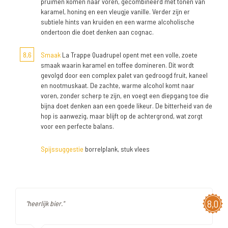
pruimen komen naar voren, gecombineerd met tonen van
karamel, honing en een vleugje vanille. Verder zijn er
subtiele hints van kruiden en een warme alcoholische
ondertoon die doet denken aan cognac.
8,6
Smaak
La Trappe Quadrupel opent met een volle, zoete
smaak waarin karamel en toffee domineren. Dit wordt
gevolgd door een complex palet van gedroogd fruit, kaneel
en nootmuskaat. De zachte, warme alcohol komt naar
voren, zonder scherp te zijn, en voegt een diepgang toe die
bijna doet denken aan een goede likeur. De bitterheid van de
hop is aanwezig, maar blijft op de achtergrond, wat zorgt
voor een perfecte balans.
Spijssuggestie
borrelplank, stuk vlees
8,0
"heerlijk bier."