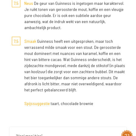
7,5
Neus
De geur van Guinness is ingetogen maar karaktervol.
Je ruikt tonen van geroosterde mout, koffie en een vleugje
pure chocolade. Er is ook een subtiele aardse geur
aanwezig, wat de indruk wekt van een natuurlijk,
ambachtelijk product.
7,5
Smaak
Guinness heeft een uitgesproken, maar toch
verrassend milde smaak voor een stout. De geroosterde
mout domineert met nuances van karamel, koffie en een
hint van bittere cacao. Wat Guinness onderscheidt, is het
zijdezachte mondgevoel, mede dankzij de stikstof (in plaats
van koolzuur) die zorgt voor een zachtere bubbel. Dit maakt
het bier toegankelijker dan sommige andere stouts. De
afdronk is licht bitter, maar niet overweldigend, waardoor
het perfect gebalanceerd blijft.
Spijssuggestie
taart, chocolade brownie
"Heel mooi bier"