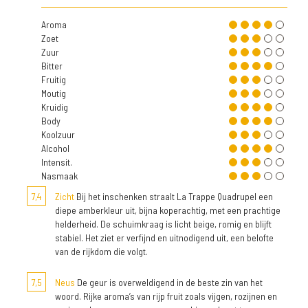
Aroma
Zoet
Zuur
Bitter
Fruitig
Moutig
Kruidig
Body
Koolzuur
Alcohol
Intensit.
Nasmaak
7,4
Zicht
Bij het inschenken straalt La Trappe Quadrupel een
diepe amberkleur uit, bijna koperachtig, met een prachtige
helderheid. De schuimkraag is licht beige, romig en blijft
stabiel. Het ziet er verfijnd en uitnodigend uit, een belofte
van de rijkdom die volgt.
7,5
Neus
De geur is overweldigend in de beste zin van het
woord. Rijke aroma’s van rijp fruit zoals vijgen, rozijnen en