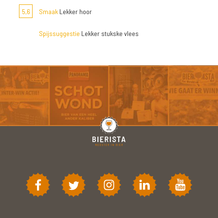
5,6
Smaak
Lekker hoor
Spijssuggestie
Lekker stukske vlees