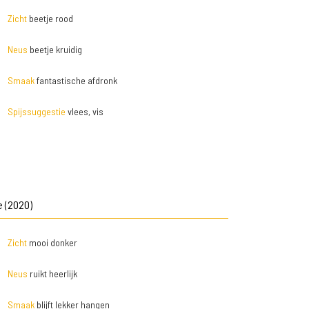
Zicht
beetje rood
Neus
beetje kruidig
Smaak
fantastische afdronk
Spijssuggestie
vlees, vis
e (2020)
Zicht
mooi donker
Neus
ruikt heerlijk
Smaak
blijft lekker hangen