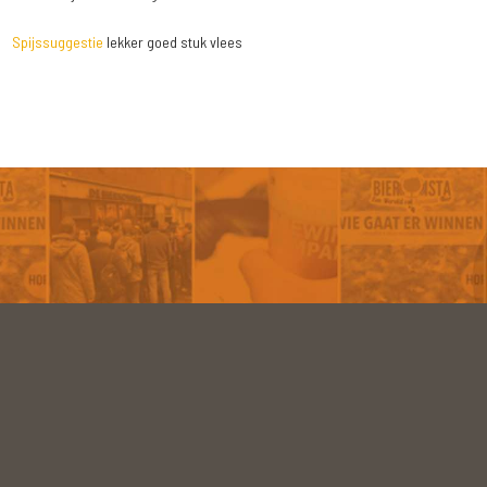
Spijssuggestie
lekker goed stuk vlees