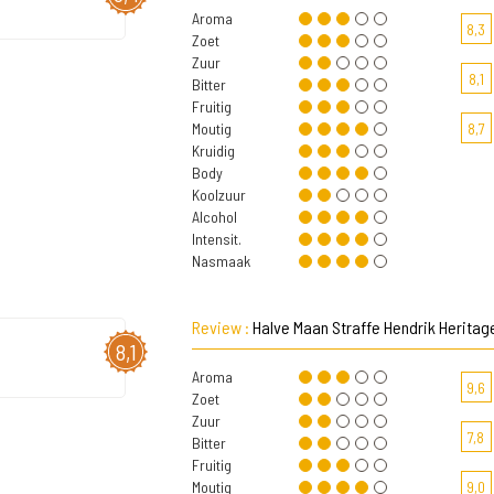
Aroma
8,3
Zoet
Zuur
8,1
Bitter
Fruitig
Moutig
8,7
Kruidig
Body
Koolzuur
Alcohol
Intensit.
Nasmaak
Review :
Halve Maan Straffe Hendrik Heritag
8,1
Aroma
9,6
Zoet
Zuur
7,8
Bitter
Fruitig
Moutig
9,0