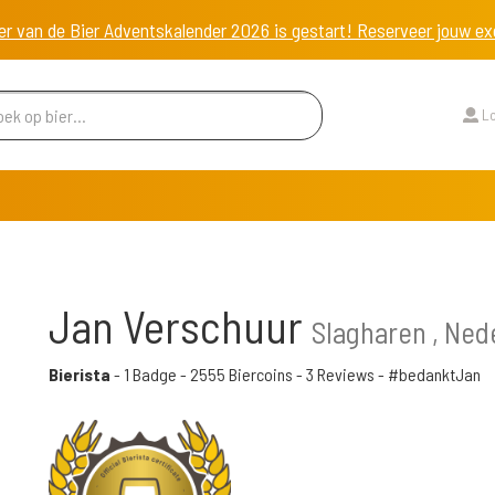
er van de Bier Adventskalender 2026 is gestart! Reserveer jouw 
Lo
Jan Verschuur
Slagharen , Ned
Bierista
-
1 Badge
-
2555 Biercoins
-
3 Reviews
- #bedanktJan