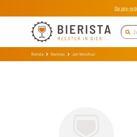
De pre-ord
Bierista
Bieristas
Jan Verschuur