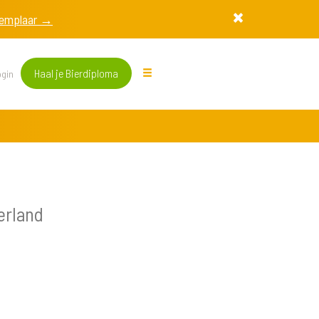
exemplaar →
Haal je Bierdiploma
gin
erland