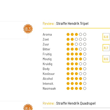
Review :
Straffe Hendrik Tripel
8,3
Aroma
6,8
Zoet
Zuur
8,2
Bitter
Fruitig
Moutig
8,6
Kruidig
Body
Koolzuur
Alcohol
Intensit.
Nasmaak
Review :
Straffe Hendrik Quadrupel
8,4