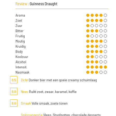
Review :
Guinness Draught
Aroma
Zoet
Zuur
Bitter
Fruitig
Moutig
Kruidig
Body
Koolzuur
Alcohol
Intensit.
Nasmaak
8,5
Zicht
Donker bier met een goeie creamy schuimlaag
8,0
Neus
Ruikt zoet, zwaar, karamel, koffie
8,0
Smaak
Volle smaak, zoete tonen
Spijssuggestie
Vlees, Stoofpotten, chocolade desserts