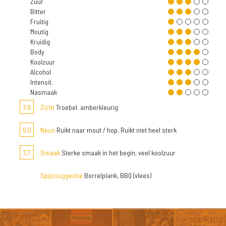
Zuur
Bitter
Fruitig
Moutig
Kruidig
Body
Koolzuur
Alcohol
Intensit.
Nasmaak
7,0
Zicht
Troebel. amberkleurig
6,0
Neus
Ruikt naar mout / hop. Ruikt niet heel sterk
7,7
Smaak
Sterke smaak in het begin, veel koolzuur
Spijssuggestie
Borrelplank, BBQ (vlees)