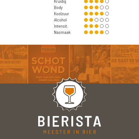
Kruidig
Body
Koolzuur
Alcohol
Intensit.
Nasmaak