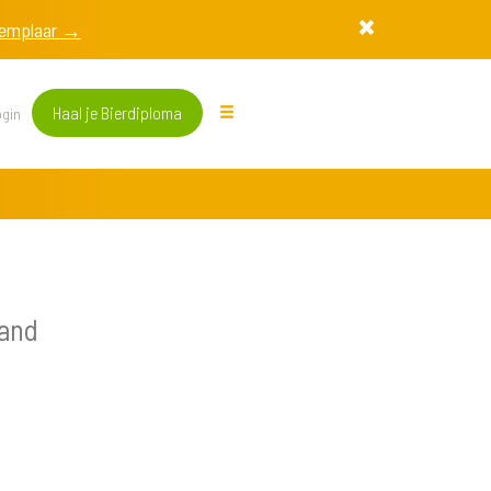
exemplaar →
Haal je Bierdiploma
gin
and