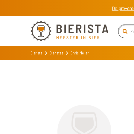
De pre-ord
Bierista
Bieristas
Chris Meijer