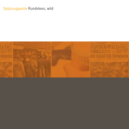
Spijssuggestie
Rundvlees, wild