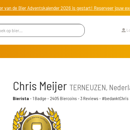
er van de Bier Adventskalender 2026 is gestart! Reserveer jouw 
Lo
Chris Meijer
TERNEUZEN, Nederl
Bierista
-
1 Badge
-
2405 Biercoins
-
3 Reviews
- #bedanktChris