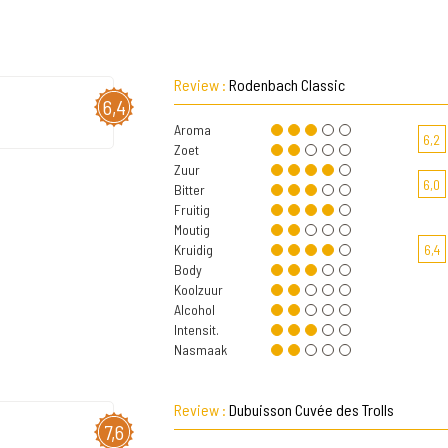
Review :
Rodenbach Classic
6,4
Aroma
6,2
Zoet
Zuur
6,0
Bitter
Fruitig
Moutig
Kruidig
6,4
Body
Koolzuur
Alcohol
Intensit.
Nasmaak
Review :
Dubuisson Cuvée des Trolls
7,6