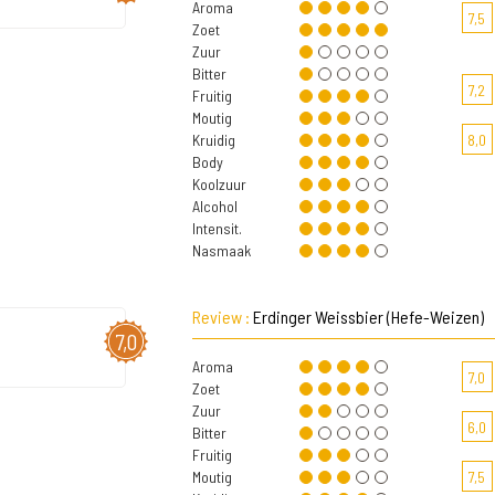
Aroma
7,5
Zoet
Zuur
Bitter
7,2
Fruitig
Moutig
Kruidig
8,0
Body
Koolzuur
Alcohol
Intensit.
Nasmaak
Review :
Erdinger Weissbier (Hefe-Weizen)
7,0
Aroma
7,0
Zoet
Zuur
6,0
Bitter
Fruitig
Moutig
7,5