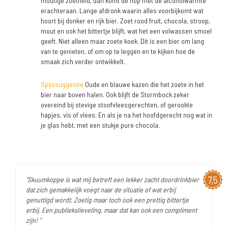
moutige zoetheid, dan komt de hop met de alcoholwarmte
erachteraan. Lange afdronk waarin alles voorbijkomt wat
hoort bij donker en rijk bier. Zoet rood fruit, chocola, stroop,
mout en ook het bittertje blijft, wat het een volwassen smoel
geeft. Niet alleen maar zoete koek. Dit is een bier om lang
van te genieten, of om op te leggen en te kijken hoe de
smaak zich verder ontwikkelt.
Spijssuggestie
Oude en blauwe kazen die het zoete in het
bier naar boven halen. Ook blijft de Stormbock zeker
overeind bij stevige stoofvleesgerechten, of gerookte
hapjes, vis of vlees. En als je na het hoofdgerecht nog wat in
je glas hebt, met een stukje pure chocola.
7,5
"Skuumkoppe is wat mij betreft een lekker zacht doordrinkbier
dat zich gemakkelijk voegt naar de situatie of wat erbij
genuttigd wordt. Zoetig maar toch ook een prettig bittertje
erbij. Een publiekslieveling, maar dat kan ook een compliment
zijn! "