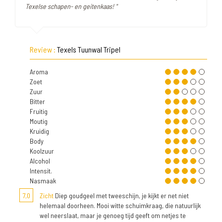
Texelse schapen- en geitenkaas! "
Review :
Texels Tuunwal Tripel
Aroma
Zoet
Zuur
Bitter
Fruitig
Moutig
Kruidig
Body
Koolzuur
Alcohol
Intensit.
Nasmaak
7,0
Zicht
Diep goudgeel met tweeschijn, je kijkt er net niet
helemaal doorheen. Mooi witte schuimkraag, die natuurlijk
wel neerslaat, maar je genoeg tijd geeft om netjes te