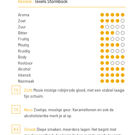
Review :
Texels Stormbock
Aroma
Zoet
Zuur
Bitter
Fruitig
Moutig
Kruidig
Body
Koolzuur
Alcohol
Intensit.
Nasmaak
7,5
Zicht
Mooie mistige robijnrode gloed, met een stabiel laagje
fijn schuim.
7,5
Neus
Zoetige, moutige geur. Karameltonen en ook de
alcoholsterkte merk je al op.
8,5
Smaak
Diepe smaken, meerdere lagen. Het begint met