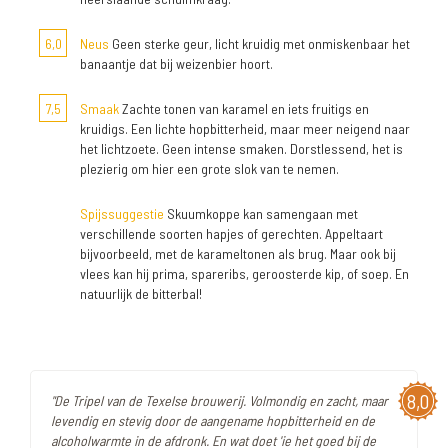
6,0
Neus
Geen sterke geur, licht kruidig met onmiskenbaar het
banaantje dat bij weizenbier hoort.
7,5
Smaak
Zachte tonen van karamel en iets fruitigs en
kruidigs. Een lichte hopbitterheid, maar meer neigend naar
het lichtzoete. Geen intense smaken. Dorstlessend, het is
plezierig om hier een grote slok van te nemen.
Spijssuggestie
Skuumkoppe kan samengaan met
verschillende soorten hapjes of gerechten. Appeltaart
bijvoorbeeld, met de karameltonen als brug. Maar ook bij
vlees kan hij prima, spareribs, geroosterde kip, of soep. En
natuurlijk de bitterbal!
8,0
"De Tripel van de Texelse brouwerij. Volmondig en zacht, maar
levendig en stevig door de aangename hopbitterheid en de
alcoholwarmte in de afdronk. En wat doet 'ie het goed bij de