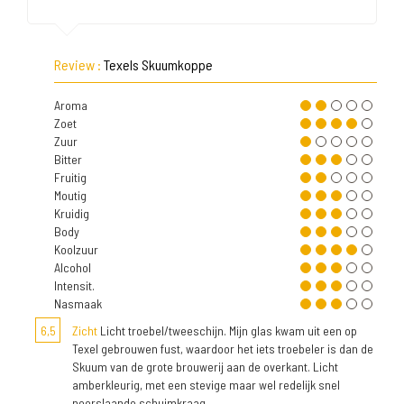
Review :
Texels Skuumkoppe
Aroma
Zoet
Zuur
Bitter
Fruitig
Moutig
Kruidig
Body
Koolzuur
Alcohol
Intensit.
Nasmaak
6,5
Zicht
Licht troebel/tweeschijn. Mijn glas kwam uit een op
Texel gebrouwen fust, waardoor het iets troebeler is dan de
Skuum van de grote brouwerij aan de overkant. Licht
amberkleurig, met een stevige maar wel redelijk snel
neerslaande schuimkraag.