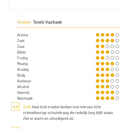
Review :
Texels Vuurbaak
Aroma
Zoet
Zuur
Bitter
Fruitig
Moutig
Kruidig
Body
Koolzuur
Alcohol
Intensit.
Nasmaak
6,9
Zicht
Heel licht troebel donkerrood met een licht
crèmekleurige schuimkraag die redelijk lang blijft staan.
Ziet er warm en uitnodigend uit.