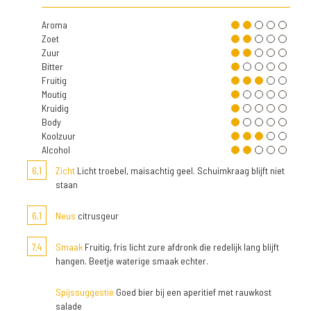
Aroma
Zoet
Zuur
Bitter
Fruitig
Moutig
Kruidig
Body
Koolzuur
Alcohol
6,1
Zicht
Licht troebel, maisachtig geel. Schuimkraag blijft niet
staan
6,1
Neus
citrusgeur
7,4
Smaak
Fruitig, fris licht zure afdronk die redelijk lang blijft
hangen. Beetje waterige smaak echter.
Spijssuggestie
Goed bier bij een aperitief met rauwkost
salade