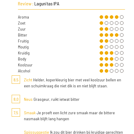
Review :
Lagunitas IPA
Aroma
Zoet
Zuur
Bitter
Fruitig
Moutig
Kruidig
Body
Koolzuur
Alcohol
8,5
Zicht
Helder, koperkleurig bier met veel koolzuur bellen en
een schuimkraag die niet dik is en niet blijft staan.
8,0
Neus
Grasgeur, ruikt ietwat bitter
7,5
Smaak
Je proeft een licht zure smaak maar de bittere
nasmaak blijft lang hangen
Spijssuggestie
Ik zou dit bier drinken bij kruidige gerechten