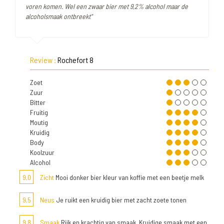
voren komen. Wel een zwaar bier met 9,2% alcohol maar de
alcoholsmaak ontbreekt"
Review :
Rochefort 8
Zoet
Zuur
Bitter
Fruitig
Moutig
Kruidig
Body
Koolzuur
Alcohol
9,0
Zicht
Mooi donker bier kleur van koffie met een beetje melk
9,5
Neus
Je ruikt een kruidig bier met zacht zoete tonen
9,8
Smaak
Rijk en krachtig van smaak. Kruidige smaak met een