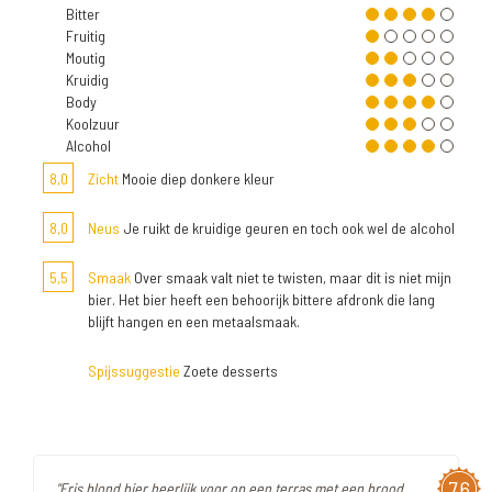
Bitter
Fruitig
Moutig
Kruidig
Body
Koolzuur
Alcohol
8,0
Zicht
Mooie diep donkere kleur
8,0
Neus
Je ruikt de kruidige geuren en toch ook wel de alcohol
5,5
Smaak
Over smaak valt niet te twisten, maar dit is niet mijn
bier. Het bier heeft een behoorijk bittere afdronk die lang
blijft hangen en een metaalsmaak.
Spijssuggestie
Zoete desserts
7,6
"Fris blond bier heerlijk voor op een terras met een brood