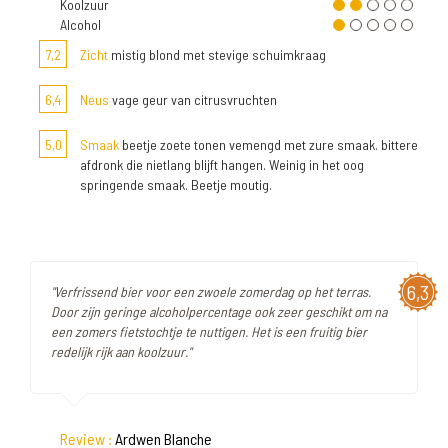
Koolzuur
Alcohol
7,2
Zicht
mistig blond met stevige schuimkraag
6,4
Neus
vage geur van citrusvruchten
5,0
Smaak
beetje zoete tonen vemengd met zure smaak. bittere
afdronk die nietlang blijft hangen. Weinig in het oog
springende smaak. Beetje moutig.
6,3
"Verfrissend bier voor een zwoele zomerdag op het terras.
Door zijn geringe alcoholpercentage ook zeer geschikt om na
een zomers fietstochtje te nuttigen. Het is een fruitig bier
redelijk rijk aan koolzuur."
Review :
Ardwen Blanche