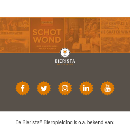
De Bierista® Bieropleiding is o.a. bekend van: