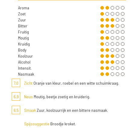
Aroma
Zoet
Zuur
Bitter
Fruitig
Moutig
Kruidig
Body
Koolzuur
Alcohol
Intensit.
Nasmaak
7,0
Zicht
Oranje van kleur, roebel en een witte schuimkraag.
6,9
Neus
Moutig, beetje zoetig en kruiderig.
6,5
Smaak
Zuur, koolzuurrijk en een bittere nasmaak.
Spijssuggestie
Broodje kroket.