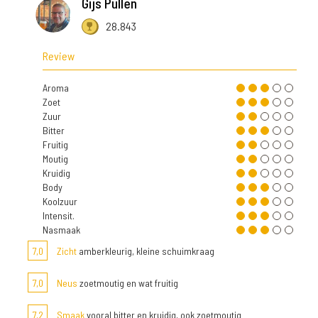
Gijs Pullen
28.843
Review
Aroma
Zoet
Zuur
Bitter
Fruitig
Moutig
Kruidig
Body
Koolzuur
Intensit.
Nasmaak
7,0
Zicht
amberkleurig, kleine schuimkraag
7,0
Neus
zoetmoutig en wat fruitig
7,2
Smaak
vooral bitter en kruidig, ook zoetmoutig