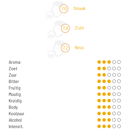
Smaak
7,0
Zicht
7,8
Neus
7,2
Aroma
Zoet
Zuur
Bitter
Fruitig
Moutig
Kruidig
Body
Koolzuur
Alcohol
Intensit.