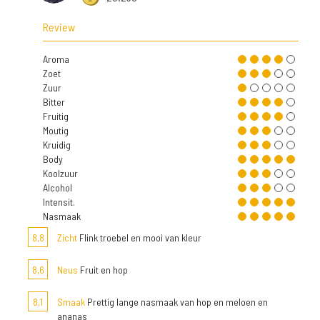
Review
Aroma
Zoet
Zuur
Bitter
Fruitig
Moutig
Kruidig
Body
Koolzuur
Alcohol
Intensit.
Nasmaak
8,8
Zicht
Flink troebel en mooi van kleur
8,6
Neus
Fruit en hop
8,1
Smaak
Prettig lange nasmaak van hop en meloen en
ananas