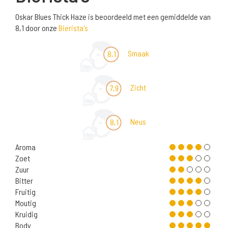
Oskar Blues Thick Haze is beoordeeld met een gemiddelde van
8,1 door onze
Bierista's
Smaak
8,1
Zicht
7,9
Neus
8,1
Aroma
Zoet
Zuur
Bitter
Fruitig
Moutig
Kruidig
Body