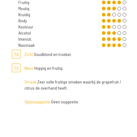
Fruitig
Moutig
Kruidig
Body
Koolzuur
Alcohol
Intensit.
Nasmaak
7,0
Zicht
Goudblond en troebel.
7,5
Neus
Hoppig en fruitig.
Smaak
Zeer volle fruitige smaken waarbij de grapefruit /
citrus de overhand heeft.
Spijssuggestie
Geen suggestie.