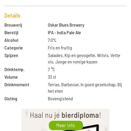
Details
Brouwerij
Oskar Blues Brewery
Bierstijl
IPA - India Pale Ale
Alcohol
7.0%
Categorie
Fris en fruitig
Spijzen
Salades, Kip en gevogelte, Witvis, Vette
vis, Jonge en romige kazen
Drinktemp.
7 °C
Volume
33 cl
Drinkmoment
Terras, Barbecue, In goed gezelschap, Bij
het eten
Gisting
Bovengistend