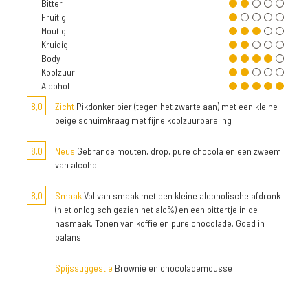
Bitter
Fruitig
Moutig
Kruidig
Body
Koolzuur
Alcohol
8,0
Zicht
Pikdonker bier (tegen het zwarte aan) met een kleine
beige schuimkraag met fijne koolzuurpareling
8,0
Neus
Gebrande mouten, drop, pure chocola en een zweem
van alcohol
8,0
Smaak
Vol van smaak met een kleine alcoholische afdronk
(niet onlogisch gezien het alc%) en een bittertje in de
nasmaak. Tonen van koffie en pure chocolade. Goed in
balans.
Spijssuggestie
Brownie en chocolademousse