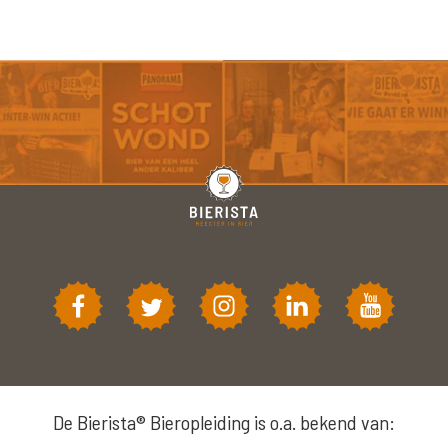
De Bierista® Bieropleiding is o.a. bekend van: