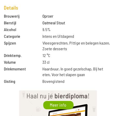
Details
Brouwerij
Oproer
Bierstijl
Oatmeal Stout
Alcohol
9.5%
Categorie
Intens en Uitdagend
Spijzen
Vleesgerechten, Pittige en belegen kazen,
Zoete desserts
Drinktemp.
12 °C
Volume
33 cl
Drinkmoment
Haardvuur, In goed gezelschap, Bij het
eten, Voor het slapen gaan
Gisting
Bovengistend