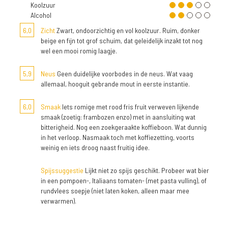
Koolzuur
Alcohol
6,0
Zicht
Zwart, ondoorzichtig en vol koolzuur. Ruim, donker
beige en fijn tot grof schuim, dat geleidelijk inzakt tot nog
wel een mooi romig laagje.
5,9
Neus
Geen duidelijke voorbodes in de neus. Wat vaag
allemaal, hooguit gebrande mout in eerste instantie.
6,0
Smaak
Iets romige met rood fris fruit verweven lijkende
smaak (zoetig: frambozen enzo) met in aansluiting wat
bitterigheid. Nog een zoekgeraakte koffieboon. Wat dunnig
in het verloop. Nasmaak toch met koffiezetting, voorts
weinig en iets droog naast fruitig idee.
Spijssuggestie
Lijkt niet zo spijs geschikt. Probeer wat bier
in een pompoen-, Italiaans tomaten- (met pasta vulling), of
rundvlees soepje (niet laten koken, alleen maar mee
verwarmen).