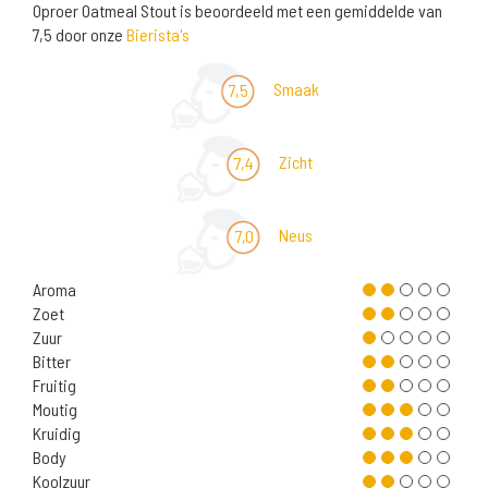
Oproer Oatmeal Stout is beoordeeld met een gemiddelde van
7,5 door onze
Bierista's
Smaak
7,5
Zicht
7,4
Neus
7,0
Aroma
Zoet
Zuur
Bitter
Fruitig
Moutig
Kruidig
Body
Koolzuur