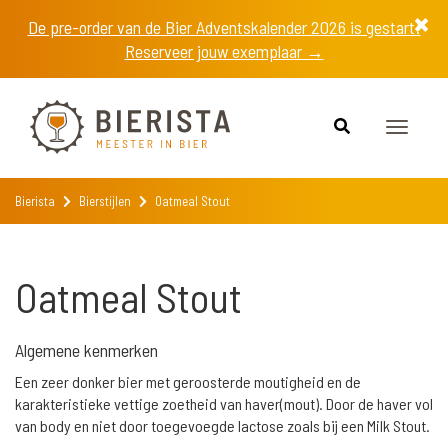
De pre-order van de Bier Adventskalender 2026 is gestart!
Reserveer jouw exemplaar →
Toggle
navigat
Bierista
Bierstijlen
Oatmeal Stout
Oatmeal Stout
Algemene kenmerken
Een zeer donker bier met geroosterde moutigheid en de
karakteristieke vettige zoetheid van haver(mout). Door de haver vol
van body en niet door toegevoegde lactose zoals bij een Milk Stout.