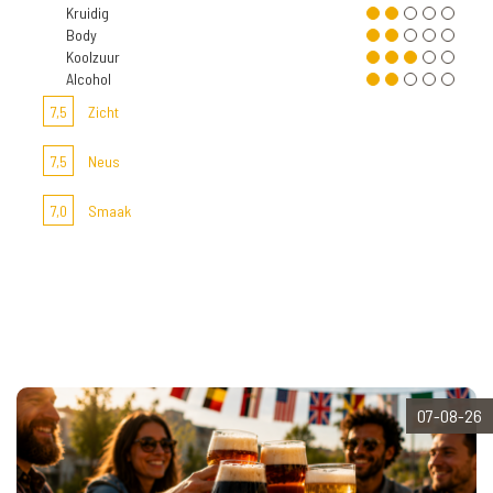
Kruidig
Body
Koolzuur
Alcohol
7,5
Zicht
7,5
Neus
7,0
Smaak
07-08-26