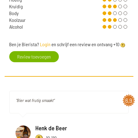
Kruidig
Body
Koolzuur
Alcohol
Ben je Bierista?
Login
en schrijf een review en ontvang +10
Review toevoegen
6,9
"Bier wat frutig smaakt"
Henk de Beer
10.110