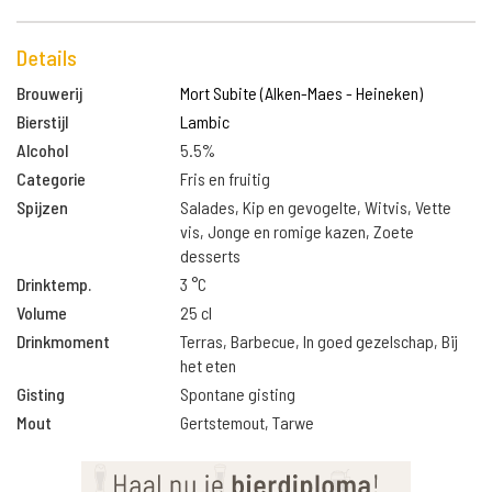
Details
Brouwerij
Mort Subite (Alken-Maes - Heineken)
Bierstijl
Lambic
Alcohol
5.5%
Categorie
Fris en fruitig
Spijzen
Salades, Kip en gevogelte, Witvis, Vette
vis, Jonge en romige kazen, Zoete
desserts
Drinktemp.
3 °C
Volume
25 cl
Drinkmoment
Terras, Barbecue, In goed gezelschap, Bij
het eten
Gisting
Spontane gisting
Mout
Gertstemout, Tarwe