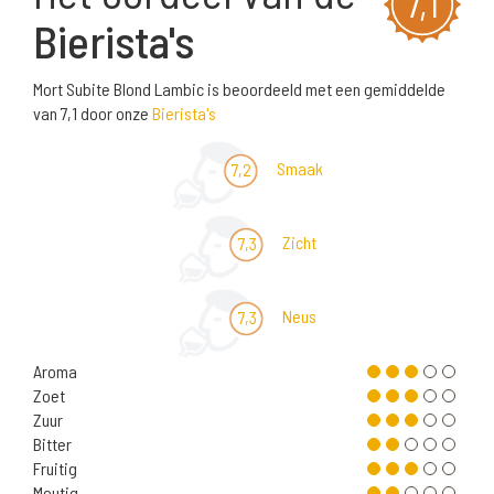
7,1
Bierista's
Mort Subite Blond Lambic is beoordeeld met een gemiddelde
van 7,1 door onze
Bierista's
Smaak
7,2
Zicht
7,3
Neus
7,3
Aroma
Zoet
Zuur
Bitter
Fruitig
Moutig