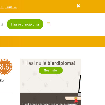
exemplaar →
Haal je Bierdiploma
gin
8,6
 Een