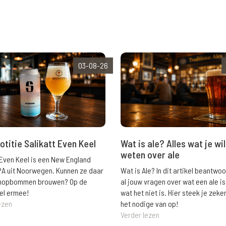
03-08-26
Wat is ale? Alles wat je wil
otitie Salikatt Even Keel
weten over ale
 Even Keel is een New England
Wat is Ale? In dit artikel beantwo
PA uit Noorwegen. Kunnen ze daar
al jouw vragen over wat een ale is
e hopbommen brouwen? Op de
wat het niet is. Hier steek je zeke
el ermee!
het nodige van op!
ezen
Verder lezen