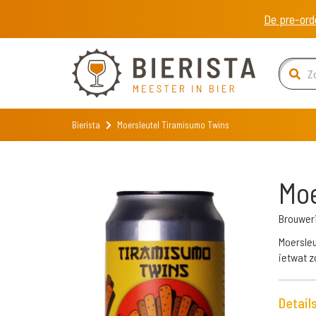
De pre-ord
Bierista
Moersleutel Tiramisumo Twins
Moe
Brouweri
Moersleu
ietwat z
Detail