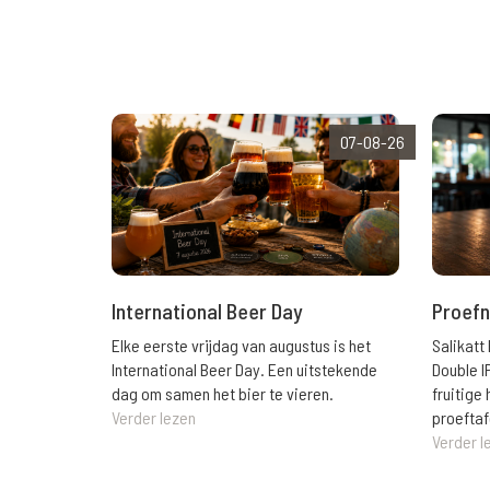
07-08-26
International Beer Day
Proefn
Elke eerste vrijdag van augustus is het
Salikatt
International Beer Day. Een uitstekende
Double I
dag om samen het bier te vieren.
fruitig
Verder lezen
proeftaf
Verder l