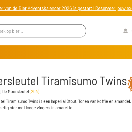
er van de Bier Adventskalender 2026 is gestart! Reserveer jouw 
Lo
rsleutel Tiramisumo Twins
j De Moersleutel
(
204
)
tel Tiramisumo Twins is een Imperial Stout. Tonen van koffie en amandel.
oetig bier met lange vingers in amaretto.
s