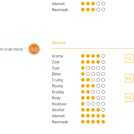
Intensit.
Nasmaak
Review
9,0
gen in de mond."
Aroma
7,5
Zoet
Zuur
Bitter
8,5
Fruitig
Moutig
Kruidig
Body
9,5
Koolzuur
Alcohol
Intensit.
Nasmaak