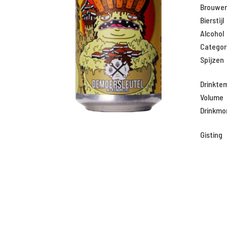
Brouweri
Bierstijl
Alcohol
Categor
Spijzen
Drinkte
Volume
Drinkm
Gisting