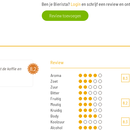
Ben je Bierista?
Login
en schrijf een review en o
Review toevoegen
Review
8,2
t de koffie en
Aroma
8,3
Zoet
Zuur
Bitter
Fruitig
8,2
Moutig
Kruidig
Body
Koolzuur
8,3
Alcohol