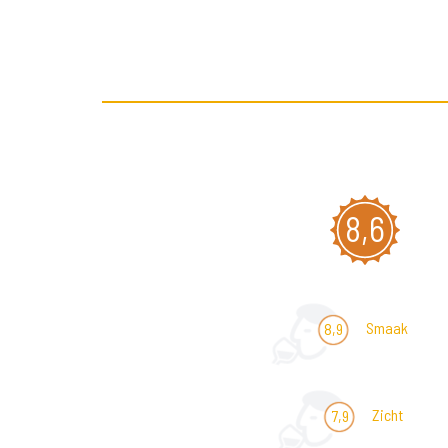
8,6
Smaak
8,9
Zicht
7,9