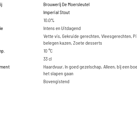
j
Brouwerij De Moersleutel
Imperial Stout
10.0%
ie
Intens en Uitdagend
Vette vis, Gekruide gerechten, Vleesgerechten, Pi
belegen kazen, Zoete desserts
mp.
10 °C
33 cl
oment
Haardvuur, In goed gezelschap, Alleen, bij een bo
het slapen gaan
Bovengistend