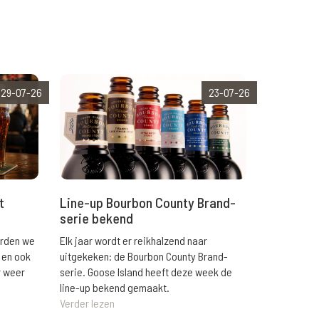
29-07-26
23-07-26
t
Line-up Bourbon County Brand-
serie bekend
orden we
Elk jaar wordt er reikhalzend naar
 en ook
uitgekeken: de Bourbon County Brand-
r weer
serie. Goose Island heeft deze week de
line-up bekend gemaakt.
Verder lezen