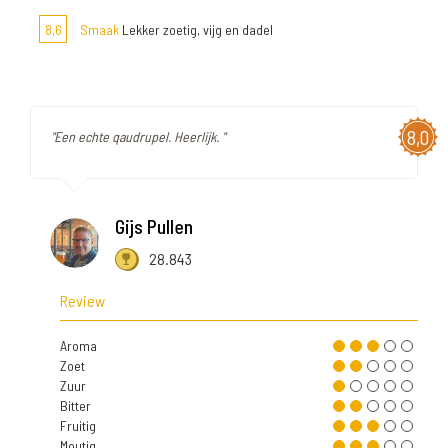
8,6
Smaak
Lekker zoetig, vijg en dadel
8,0
"Een echte qaudrupel. Heerlijk. "
Gijs Pullen
28.843
Review
Aroma
Zoet
Zuur
Bitter
Fruitig
Moutig