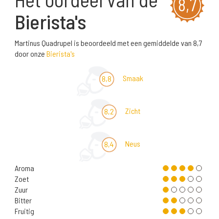
8,7
Bierista's
Martinus Quadrupel is beoordeeld met een gemiddelde van 8,7
door onze
Bierista's
Smaak
8,8
Zicht
8,2
Neus
8,4
Aroma
Zoet
Zuur
Bitter
Fruitig