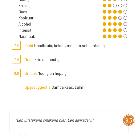
Kruidig
Body
Koolzuur
Alcohol
Intensit.
Nasmaak
7,8
Zicht
Roodbruin, helder, medium schuimkraag
7,9
Neus
Fris en moutig
8,0
Smaak
Moutig en hoppig
Spijssuggestie
Sambalkaas, zalm
9,3
"Een uitstekend smakend bier. Een aanrader!."