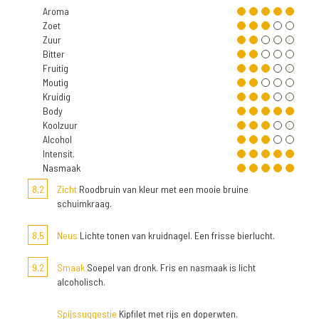
Aroma
Zoet
Zuur
Bitter
Fruitig
Moutig
Kruidig
Body
Koolzuur
Alcohol
Intensit.
Nasmaak
8,2
Zicht
Roodbruin van kleur met een mooie bruine
schuimkraag.
8,5
Neus
Lichte tonen van kruidnagel. Een frisse bierlucht.
9,2
Smaak
Soepel van dronk. Fris en nasmaak is licht
alcoholisch.
Spijssuggestie
Kipfilet met rijs en doperwten.