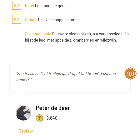
9,3
Neus
Een moutige geur.
9,3
Smaak
Een volle hoppige smaak.
Spijssuggestie
Bij zware vleesspijzen, o.a varkensvlees. En
bij rode kool met appeltjes, cranberries en wildzwijn.
9,0
"Een frisse en licht fruitige quadrupel "oet Grunn". Echt een
topper!!"
Peter de Beer
9.640
Review