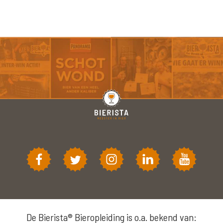
De Bierista® Bieropleiding is o.a. bekend van: