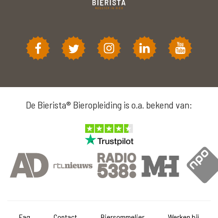
De Bierista® Bieropleiding is o.a. bekend van:
Faq
Contact
Biersommelier
Werken bij