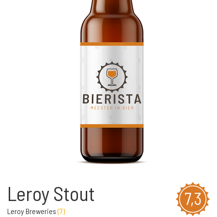
Leroy Stout
7,3
Leroy Breweries
(
7
)