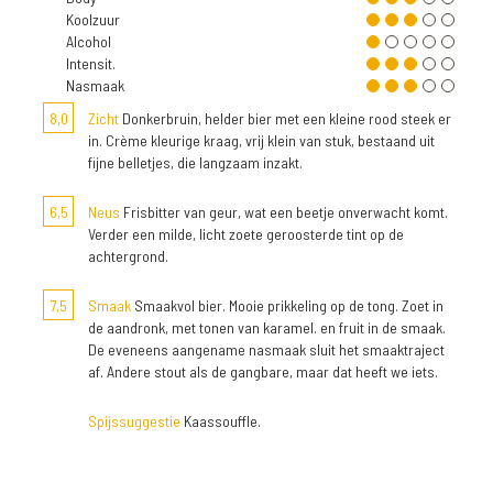
Koolzuur
Alcohol
Intensit.
Nasmaak
8,0
Zicht
Donkerbruin, helder bier met een kleine rood steek er
in. Crème kleurige kraag, vrij klein van stuk, bestaand uit
fijne belletjes, die langzaam inzakt.
6,5
Neus
Frisbitter van geur, wat een beetje onverwacht komt.
Verder een milde, licht zoete geroosterde tint op de
achtergrond.
7,5
Smaak
Smaakvol bier. Mooie prikkeling op de tong. Zoet in
de aandronk, met tonen van karamel. en fruit in de smaak.
De eveneens aangename nasmaak sluit het smaaktraject
af. Andere stout als de gangbare, maar dat heeft we iets.
Spijssuggestie
Kaassouffle.