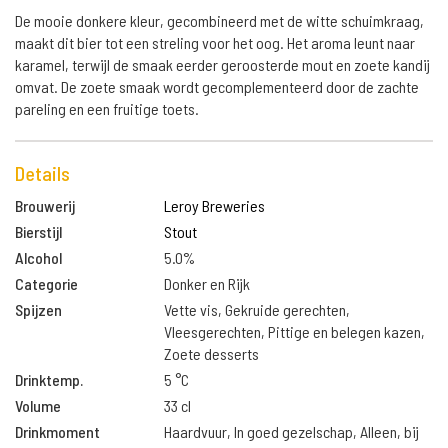
De mooie donkere kleur, gecombineerd met de witte schuimkraag,
maakt dit bier tot een streling voor het oog. Het aroma leunt naar
karamel, terwijl de smaak eerder geroosterde mout en zoete kandij
omvat. De zoete smaak wordt gecomplementeerd door de zachte
pareling en een fruitige toets.
Details
Brouwerij
Leroy Breweries
Bierstijl
Stout
Alcohol
5.0%
Categorie
Donker en Rijk
Spijzen
Vette vis, Gekruide gerechten,
Vleesgerechten, Pittige en belegen kazen,
Zoete desserts
Drinktemp.
5 °C
Volume
33 cl
Drinkmoment
Haardvuur, In goed gezelschap, Alleen, bij