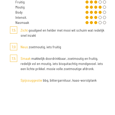
Fruitig
Moutig
Body
Intensit.
Nasmaak
7,5
Zicht
goudgeel en helder met mooi wit schuim wat redelijk
snel inzakt
7,0
Neus
zoetmoutig, iets fruitig
7,5
Smaak
makkelijk doordrinkbaar, zoetmoutig en fruitig,
redelijk vol en moutig, iets bisquitachtig mondgevoel. iets
een lichte prikkel. mooie volle zoetmoutige afdronk.
Spijssuggestie
bbq, bittergarnituur, kaas-worstplank