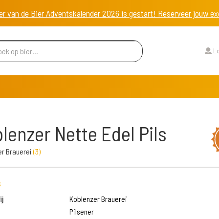
er van de Bier Adventskalender 2026 is gestart! Reserveer jouw 
Lo
lenzer Nette Edel Pils
er Brauerei
(
3
)
s
j
Koblenzer Brauerei
Pilsener