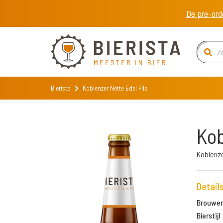
De pre-ord
Bierista
Koblenzer Nette Edel Pils
Kob
Koblenz
Detail
Brouweri
Bierstijl