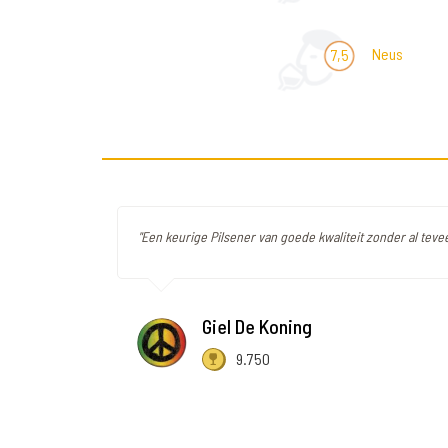
Neus
7,5
"Een keurige Pilsener van goede kwaliteit zonder al teve
Giel De Koning
9.750