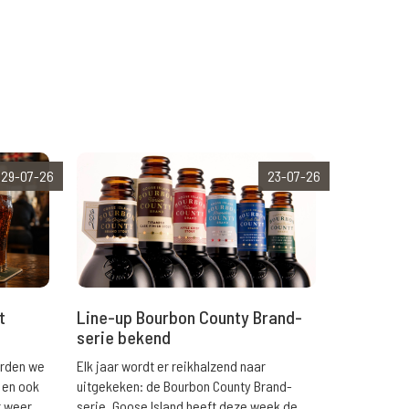
29-07-26
23-07-26
t
Line-up Bourbon County Brand-
serie bekend
orden we
Elk jaar wordt er reikhalzend naar
 en ook
uitgekeken: de Bourbon County Brand-
r weer
serie. Goose Island heeft deze week de