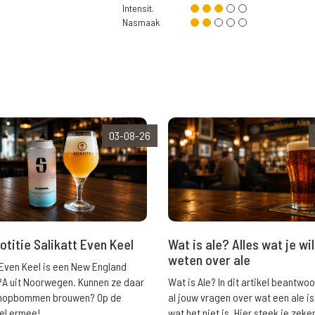
Intensit.
Nasmaak
03-08-26
Wat is ale? Alles wat je wil
otitie Salikatt Even Keel
weten over ale
 Even Keel is een New England
Wat is Ale? In dit artikel beantwo
PA uit Noorwegen. Kunnen ze daar
al jouw vragen over wat een ale is
e hopbommen brouwen? Op de
wat het niet is. Hier steek je zeke
el ermee!