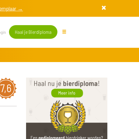
exemplaar →
Haal je Bierdiploma
gin
7,6