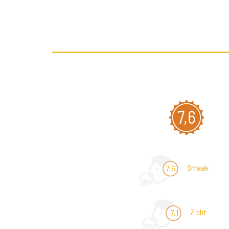
7,6
Smaak
7,6
Zicht
7,1