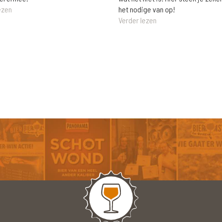
het nodige van op!
ezen
Verder lezen