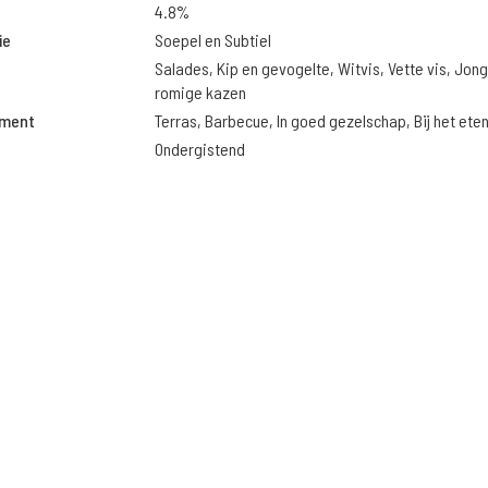
4.8%
ie
Soepel en Subtiel
Salades, Kip en gevogelte, Witvis, Vette vis, Jon
romige kazen
oment
Terras, Barbecue, In goed gezelschap, Bij het ete
Ondergistend