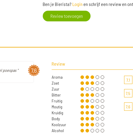
Ben je Bierista?
Login
en schrijf een review en o
Review toevoegen
Review
7,6
el poespas "
Aroma
7,1
Zoet
Zuur
7,5
Bitter
Fruitig
Moutig
7,6
Kruidig
Body
Koolzuur
Alcohol