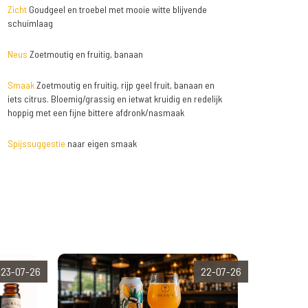
Zicht
Goudgeel en troebel met mooie witte blijvende
schuimlaag
Neus
Zoetmoutig en fruitig, banaan
Smaak
Zoetmoutig en fruitig, rijp geel fruit, banaan en
iets citrus. Bloemig/grassig en ietwat kruidig en redelijk
hoppig met een fijne bittere afdronk/nasmaak
Spijssuggestie
naar eigen smaak
23-07-26
22-07-26