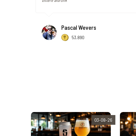
bittere afdronk"
Pascal Wevers
53.890
03-08-26