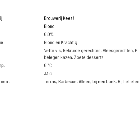
s
j
Brouwerij Kees!
Blond
6.0%
ie
Blond en Krachtig
Vette vis, Gekruide gerechten, Vleesgerechten, Pi
belegen kazen, Zoete desserts
mp.
6 °C
33 cl
oment
Terras, Barbecue, Alleen, bij een boek, Bij het ete