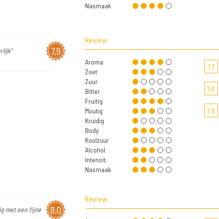
Nasmaak
Review
7,9
lijk"
Aroma
7,7
Zoet
Zuur
7,6
Bitter
Fruitig
Moutig
7,9
Kruidig
Body
Koolzuur
Alcohol
Intensit.
Nasmaak
Review
8,0
ig met een fijne