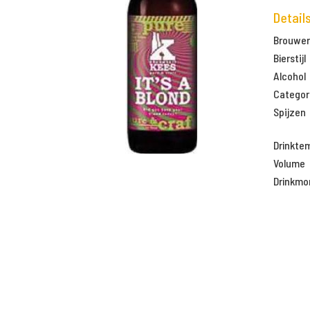
Detail
Brouweri
Bierstijl
Alcohol
Categor
Spijzen
Drinkte
Volume
Drinkm