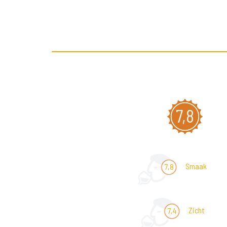
7,8
Smaak
7,8
Zicht
7,4