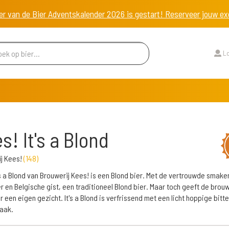
er van de Bier Adventskalender 2026 is gestart! Reserveer jouw 
Lo
s! It's a Blond
j Kees!
(
148
)
's a Blond van Brouwerij Kees! is een Blond bier. Met de vertrouwde smake
r en Belgische gist, een traditioneel Blond bier. Maar toch geeft de brouwe
r een eigen gezicht. It's a Blond is verfrissend met een licht hoppige bitte
aak.