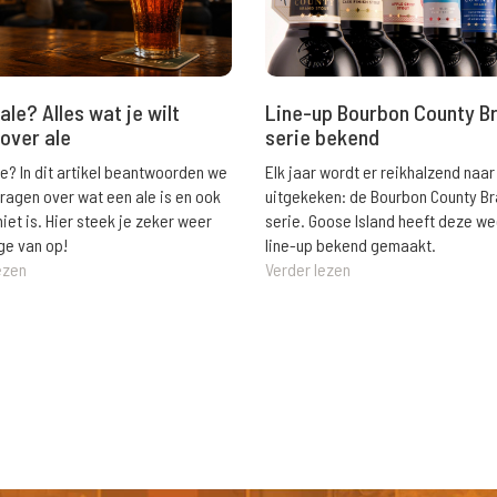
ale? Alles wat je wilt
Line-up Bourbon County B
over ale
serie bekend
le? In dit artikel beantwoorden we
Elk jaar wordt er reikhalzend naar
vragen over wat een ale is en ook
uitgekeken: de Bourbon County B
niet is. Hier steek je zeker weer
serie. Goose Island heeft deze w
ge van op!
line-up bekend gemaakt.
ezen
Verder lezen