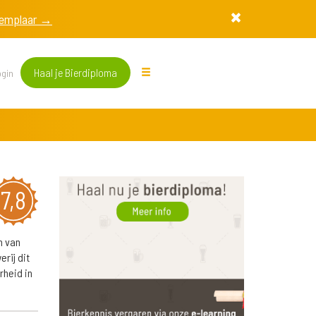
exemplaar →
Haal je Bierdiploma
gin
7,8
n van
rij dit
rheid in