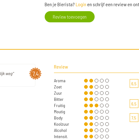
Ben je Bierista?
Login
en schrijf een review en o
Review toevoegen
Review
7,4
ijk weg"
Aroma
6,5
Zoet
Zuur
Bitter
6,5
Fruitig
Moutig
Body
7,5
Koolzuur
Alcohol
Intensit.