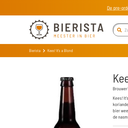
De pre-ord
Bierista
Kees! It's a Blond
Kee
Brouweri
Kees! It
koriande
bier wee
de nasm