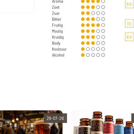
Aroma
8,0
Zoet
Zuur
Bitter
7,5
Fruitig
Moutig
Kruidig
8,0
Body
Koolzuur
Alcohol
29-07-26