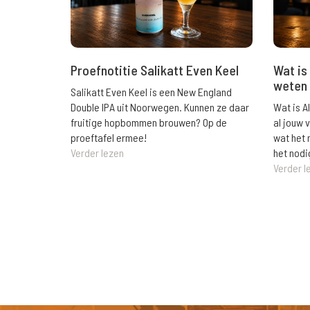
Wat is 
Proefnotitie Salikatt Even Keel
weten 
Salikatt Even Keel is een New England
Wat is A
Double IPA uit Noorwegen. Kunnen ze daar
al jouw 
fruitige hopbommen brouwen? Op de
wat het 
proeftafel ermee!
het nodi
Verder lezen
Verder l