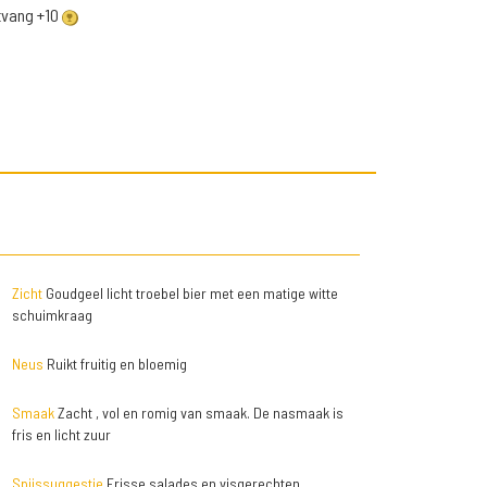
ntvang +10
Zicht
Goudgeel licht troebel bier met een matige witte
schuimkraag
Neus
Ruikt fruitig en bloemig
Smaak
Zacht , vol en romig van smaak. De nasmaak is
fris en licht zuur
Spijssuggestie
Frisse salades en visgerechten