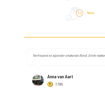
Neus
7,2
"Verfrissend en bijzonder smakende Blond. Drinkt makkel
Anna van Aart
7.785