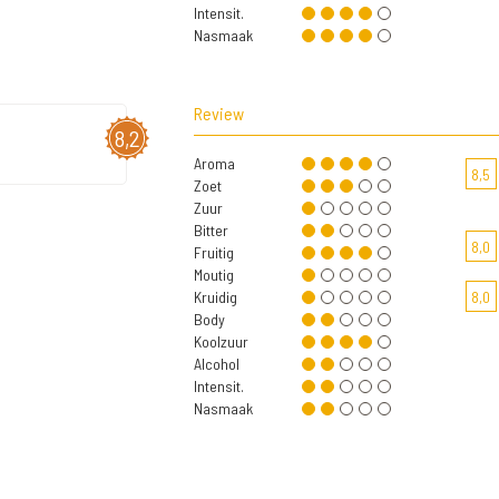
Intensit.
Nasmaak
Review
8,2
Aroma
8,5
Zoet
Zuur
Bitter
8,0
Fruitig
Moutig
Kruidig
8,0
Body
Koolzuur
Alcohol
Intensit.
Nasmaak