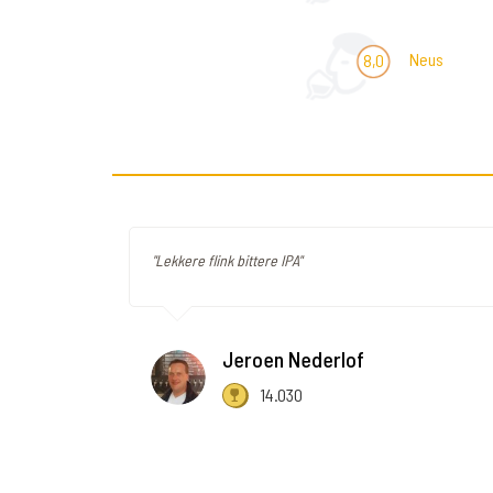
Neus
8,0
"Lekkere flink bittere IPA"
Jeroen Nederlof
14.030