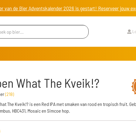
er van de Bier Adventskalender 2026 is gestart! Reserveer jouw 
Lo
en What The Kveik!?
ier
(
218
)
at The Kveik!? is een Red IPA met smaken van rood en tropisch fruit. G
mbus, HBC431, Mosaic en Simcoe hop.
s