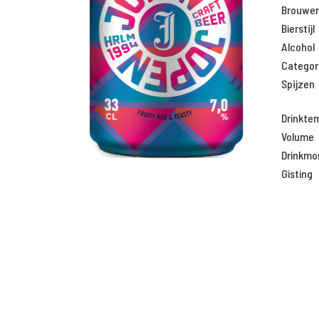
Brouweri
Bierstijl
Alcohol
Categor
Spijzen
Drinkte
Volume
Drinkm
Gisting