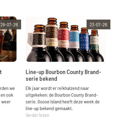
29-07-26
23-07-26
t
Line-up Bourbon County Brand-
serie bekend
orden we
Elk jaar wordt er reikhalzend naar
 en ook
uitgekeken: de Bourbon County Brand-
r weer
serie. Goose Island heeft deze week de
line-up bekend gemaakt.
Verder lezen