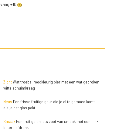
ntvang +10
Zicht
Wat troebel roodkleurig bier met een wat gebroken
witte schuimkraag
Neus
Een frisse fruitige geur die je al te gemoed komt
als je het glas pakt
Smaak
Een fruitige en iets zoet van smaak met een flink
bittere afdronk