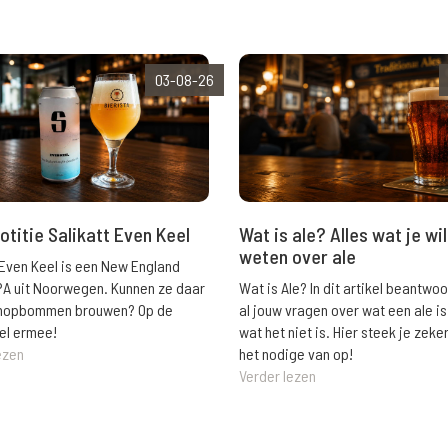
03-08-26
Wat is ale? Alles wat je wil
otitie Salikatt Even Keel
weten over ale
 Even Keel is een New England
Wat is Ale? In dit artikel beantwo
PA uit Noorwegen. Kunnen ze daar
al jouw vragen over wat een ale is
e hopbommen brouwen? Op de
wat het niet is. Hier steek je zeke
el ermee!
het nodige van op!
ezen
Verder lezen