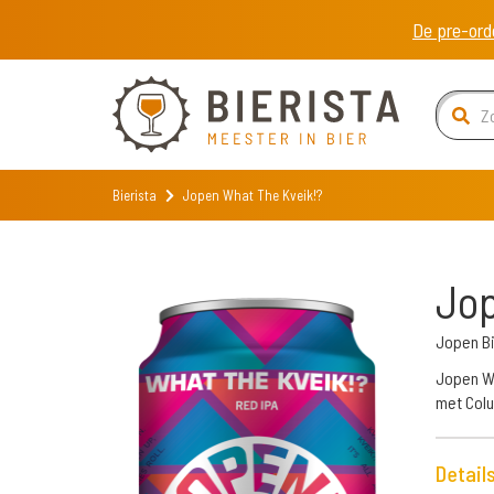
De pre-ord
Bierista
Jopen What The Kveik!?
Jop
Jopen B
Jopen Wh
met Colu
Detail