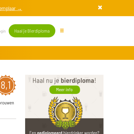
exemplaar →
Haal je Bierdiploma
gin
8,1
ebrouwen