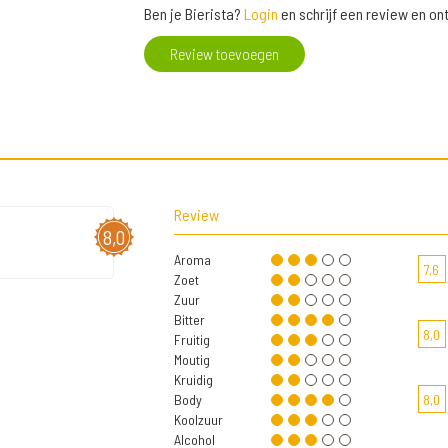
Ben je Bierista?
Login
en schrijf een review en o
Review toevoegen
Review
8,0
Aroma
7,6
Zoet
Zuur
Bitter
8,0
Fruitig
Moutig
Kruidig
Body
8,0
Koolzuur
Alcohol