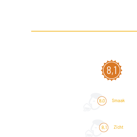
8,1
Smaak
8,0
Zicht
8,1