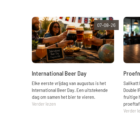
07-08-26
International Beer Day
Proefn
Elke eerste vrijdag van augustus is het
Salikatt
International Beer Day. Een uitstekende
Double I
dag om samen het bier te vieren.
fruitig
Verder lezen
proeftaf
Verder l