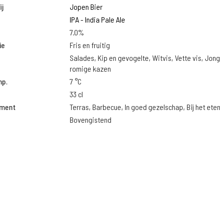
j
Jopen Bier
IPA - India Pale Ale
7.0%
ie
Fris en fruitig
Salades, Kip en gevogelte, Witvis, Vette vis, Jon
romige kazen
mp.
7 °C
33 cl
oment
Terras, Barbecue, In goed gezelschap, Bij het ete
Bovengistend