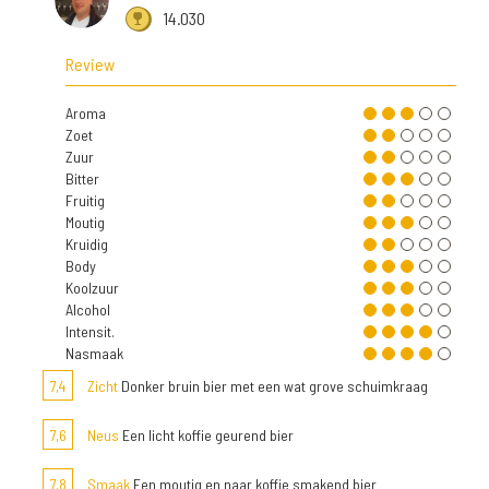
14.030
Review
Aroma
Zoet
Zuur
Bitter
Fruitig
Moutig
Kruidig
Body
Koolzuur
Alcohol
Intensit.
Nasmaak
7,4
Zicht
Donker bruin bier met een wat grove schuimkraag
7,6
Neus
Een licht koffie geurend bier
7,8
Smaak
Een moutig en naar koffie smakend bier