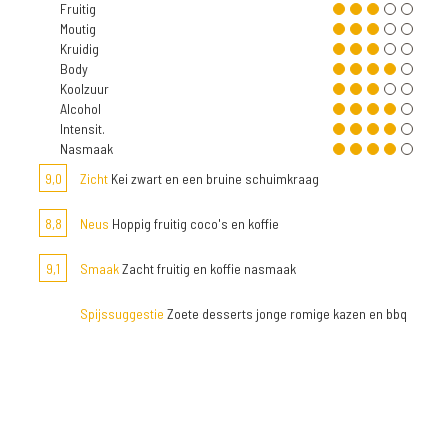
Fruitig
Moutig
Kruidig
Body
Koolzuur
Alcohol
Intensit.
Nasmaak
9,0
Zicht
Kei zwart en een bruine schuimkraag
8,8
Neus
Hoppig fruitig coco's en koffie
9,1
Smaak
Zacht fruitig en koffie nasmaak
Spijssuggestie
Zoete desserts jonge romige kazen en bbq