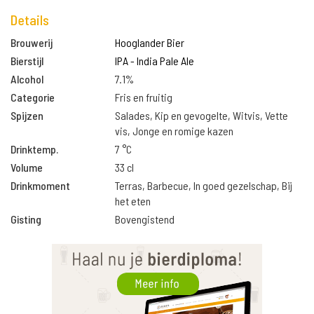
Details
Brouwerij
Hooglander Bier
Bierstijl
IPA - India Pale Ale
Alcohol
7.1%
Categorie
Fris en fruitig
Spijzen
Salades, Kip en gevogelte, Witvis, Vette
vis, Jonge en romige kazen
Drinktemp.
7 °C
Volume
33 cl
Drinkmoment
Terras, Barbecue, In goed gezelschap, Bij
het eten
Gisting
Bovengistend