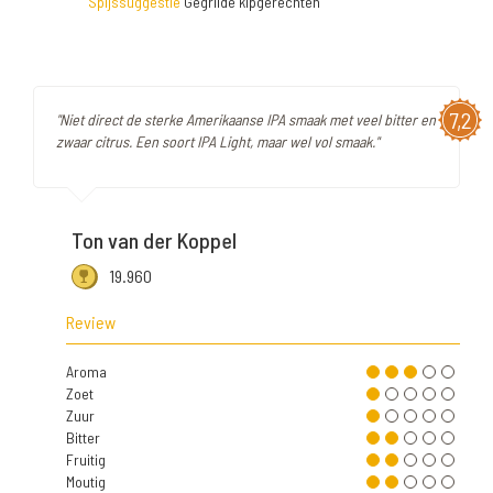
Spijssuggestie
Gegrilde kipgerechten
7,2
"Niet direct de sterke Amerikaanse IPA smaak met veel bitter en
zwaar citrus. Een soort IPA Light, maar wel vol smaak."
Ton van der Koppel
19.960
Review
Aroma
Zoet
Zuur
Bitter
Fruitig
Moutig