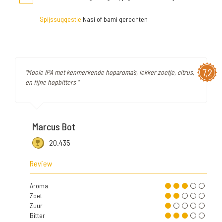
Spijssuggestie
Nasi of bami gerechten
7,2
"Mooie IPA met kenmerkende hoparoma’s, lekker zoetje, citrus,
en fijne hopbitters "
Marcus Bot
20.435
Review
Aroma
Zoet
Zuur
Bitter