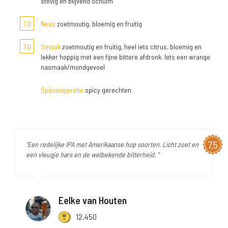
stevig en blijvend schuim
7,0
Neus
zoetmoutig, bloemig en fruitig
7,0
Smaak
zoetmoutig en fruitig, heel iets citrus, bloemig en
lekker hoppig met een fijne bittere afdronk. Iets een wrange
nasmaak/mondgevoel
Spijssuggestie
spicy gerechten
7,5
"Een redelijke IPA met Amerikaanse hop soorten. Licht zoet en
een vleugje hars en de welbekende bitterheid. "
Eelke van Houten
12.450