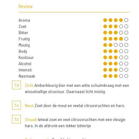
Review
Aroma
Zoet
Bitter
Fruitig
Moutig
Body
Koolzuur
Alcohol
Intensit.
Nasmaak
7,0
Zicht
Amberkleurig bier met een witte schuimkraag met een
wisselvallige structuur. Daarnaast licht mistig.
7,4
Neus
Zoet door de mout en veelal citrusvruchten en hars.
7,5
Smaak
Ietwat zoet en veel citrusvruchten met een vleugje
hars. In de afdronk een lekker bittertje