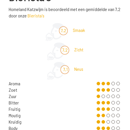
Homeland Katzwijm is beoordeeld met een gemiddelde van 7,2
door onze
Bierista's
Smaak
7,2
Zicht
7,2
Neus
7,1
Aroma
Zoet
Zuur
Bitter
Fruitig
Moutig
Kruidig
Body