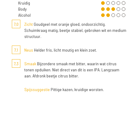
Kruidig
Body
Alcohol
7,0
Zicht
Goudgeel met oranje gloed, ondoorzichtig.
Schuimkraag matig, beetje stabiel, gebroken wit en medium
structuur.
7,1
Neus
Helder fris, licht moutig en klein zoet.
7,3
Smaak
Bijzondere smaak met bitter, waarin wat citrus
tonen opduiken. Niet direct van dit is een IPA. Langzaam
aan. Afdronk beetje citrus bitter.
Spijssuggestie
Pittige kazen, kruidige worsten.