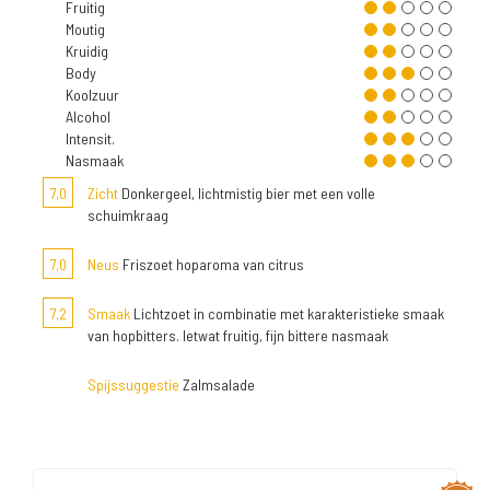
Fruitig
Moutig
Kruidig
Body
Koolzuur
Alcohol
Intensit.
Nasmaak
7,0
Zicht
Donkergeel, lichtmistig bier met een volle
schuimkraag
7,0
Neus
Friszoet hoparoma van citrus
7,2
Smaak
Lichtzoet in combinatie met karakteristieke smaak
van hopbitters. Ietwat fruitig, fijn bittere nasmaak
Spijssuggestie
Zalmsalade