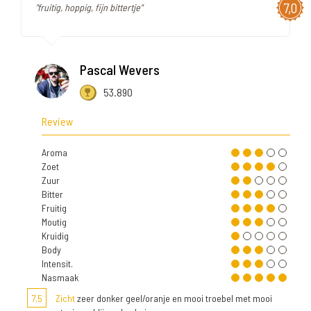
7,0
"fruitig, hoppig, fijn bittertje"
Pascal Wevers
53.890
Review
Aroma
Zoet
Zuur
Bitter
Fruitig
Moutig
Kruidig
Body
Intensit.
Nasmaak
7,5
Zicht
zeer donker geel/oranje en mooi troebel met mooi