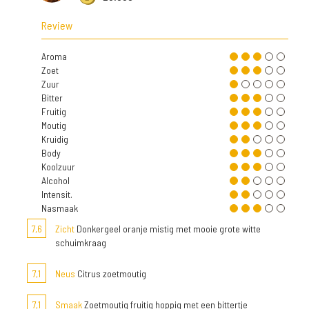
Review
Aroma
Zoet
Zuur
Bitter
Fruitig
Moutig
Kruidig
Body
Koolzuur
Alcohol
Intensit.
Nasmaak
7,6
Zicht
Donkergeel oranje mistig met mooie grote witte
schuimkraag
7,1
Neus
Citrus zoetmoutig
7,1
Smaak
Zoetmoutig fruitig hoppig met een bittertje