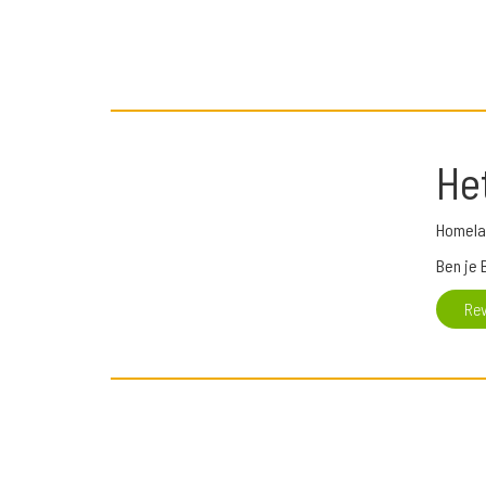
He
Homelan
Ben je 
Re