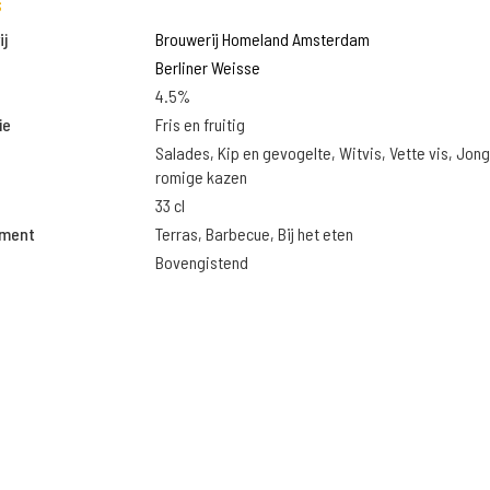
s
j
Brouwerij Homeland Amsterdam
Berliner Weisse
4.5%
ie
Fris en fruitig
Salades, Kip en gevogelte, Witvis, Vette vis, Jon
romige kazen
33 cl
oment
Terras, Barbecue, Bij het eten
Bovengistend