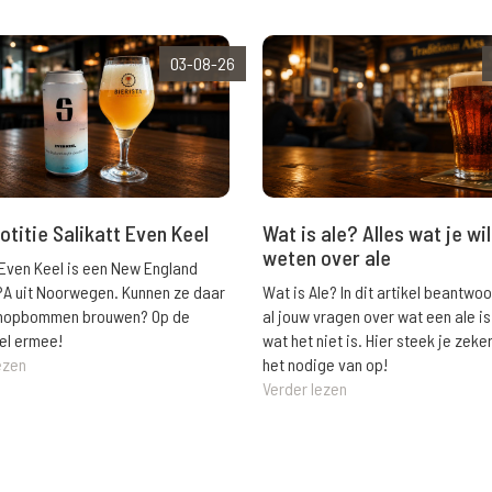
03-08-26
Wat is ale? Alles wat je wil
otitie Salikatt Even Keel
weten over ale
 Even Keel is een New England
Wat is Ale? In dit artikel beantwo
PA uit Noorwegen. Kunnen ze daar
al jouw vragen over wat een ale is
e hopbommen brouwen? Op de
wat het niet is. Hier steek je zeke
el ermee!
het nodige van op!
ezen
Verder lezen