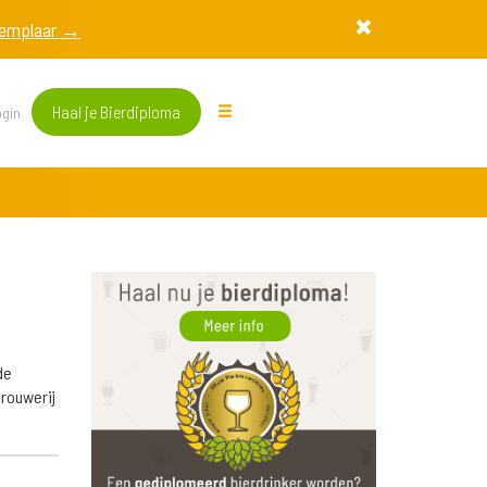
exemplaar →
Haal je Bierdiploma
gin
de
rouwerij