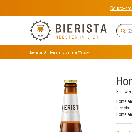
De pre-ord
Bierista
Homeland Berliner Weisse
Hom
Brouwer
Homeland 
alchohol
Homeland