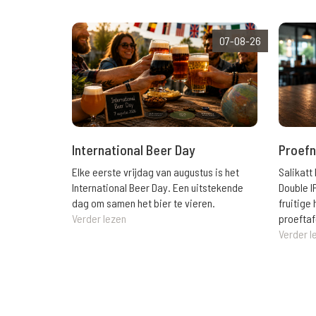
07-08-26
International Beer Day
Proefn
Elke eerste vrijdag van augustus is het
Salikatt
International Beer Day. Een uitstekende
Double I
dag om samen het bier te vieren.
fruitig
Verder lezen
proeftaf
Verder l