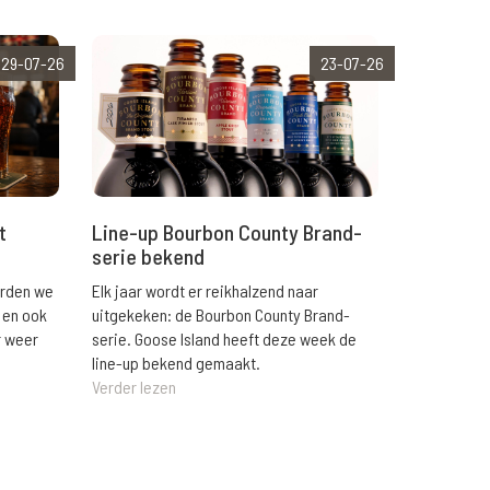
29-07-26
23-07-26
t
Line-up Bourbon County Brand-
serie bekend
orden we
Elk jaar wordt er reikhalzend naar
 en ook
uitgekeken: de Bourbon County Brand-
r weer
serie. Goose Island heeft deze week de
line-up bekend gemaakt.
Verder lezen