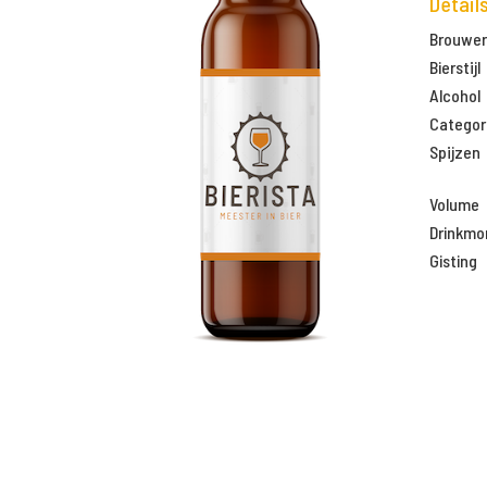
Detail
Brouweri
Bierstijl
Alcohol
Categor
Spijzen
Volume
Drinkm
Gisting