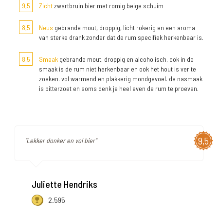
9,5
Zicht
zwartbruin bier met romig beige schuim
8,5
Neus
gebrande mout, droppig, licht rokerig en een aroma
van sterke drank zonder dat de rum specifiek herkenbaar is.
8,5
Smaak
gebrande mout, droppig en alcoholisch, ook in de
smaak is de rum niet herkenbaar en ook het hout is ver te
zoeken. vol warmend en plakkerig mondgevoel. de nasmaak
is bitterzoet en soms denk je heel even de rum te proeven.
9,5
"Lekker donker en vol bier"
Juliette Hendriks
2.595