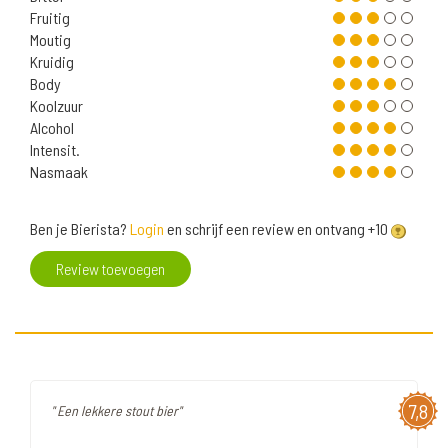
Fruitig
Moutig
Kruidig
Body
Koolzuur
Alcohol
Intensit.
Nasmaak
Ben je Bierista?
Login
en schrijf een review en ontvang +10
Review toevoegen
7,8
" Een lekkere stout bier"