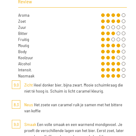
Review
Aroma
Zoet
Zuur
Bitter
Fruitig
Moutig
Body
Koolzuur
Alcohol
Intensit.
Nasmaak
9,0
Zicht
Heel donker bier, bijna zwart. Mooie schuimkraag die
niet té hoog is. Schuim is licht caramel kleurig.
8,3
Neus
Het zoete van caramel ruik je samen met het bittere
van koffie
9,0
Smaak
Een volle smaak en een warmend mondgevoel. Je
proeft de verschillende lagen van het bier. Eerst zoet, later