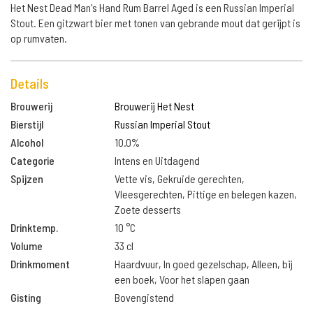
Het Nest Dead Man's Hand Rum Barrel Aged is een Russian Imperial
Stout. Een gitzwart bier met tonen van gebrande mout dat gerijpt is
op rumvaten.
Details
Brouwerij
Brouwerij Het Nest
Bierstijl
Russian Imperial Stout
Alcohol
10.0%
Categorie
Intens en Uitdagend
Spijzen
Vette vis, Gekruide gerechten,
Vleesgerechten, Pittige en belegen kazen,
Zoete desserts
Drinktemp.
10 °C
Volume
33 cl
Drinkmoment
Haardvuur, In goed gezelschap, Alleen, bij
een boek, Voor het slapen gaan
Gisting
Bovengistend