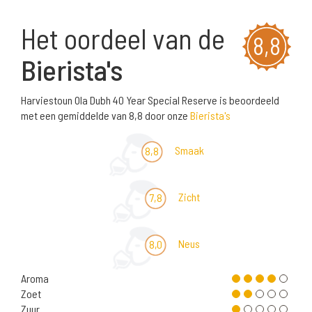
Het oordeel van de
8,8
Bierista's
Harviestoun Ola Dubh 40 Year Special Reserve is beoordeeld
met een gemiddelde van 8,8 door onze
Bierista's
Smaak
8,8
Zicht
7,8
Neus
8,0
Aroma
Zoet
Zuur