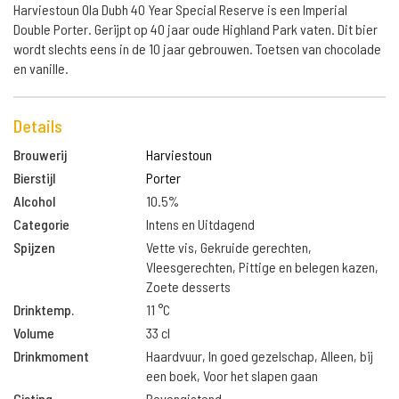
Harviestoun Ola Dubh 40 Year Special Reserve is een Imperial
Double Porter. Gerijpt op 40 jaar oude Highland Park vaten. Dit bier
wordt slechts eens in de 10 jaar gebrouwen. Toetsen van chocolade
en vanille.
Details
Brouwerij
Harviestoun
Bierstijl
Porter
Alcohol
10.5%
Categorie
Intens en Uitdagend
Spijzen
Vette vis, Gekruide gerechten,
Vleesgerechten, Pittige en belegen kazen,
Zoete desserts
Drinktemp.
11 °C
Volume
33 cl
Drinkmoment
Haardvuur, In goed gezelschap, Alleen, bij
een boek, Voor het slapen gaan
Gisting
Bovengistend