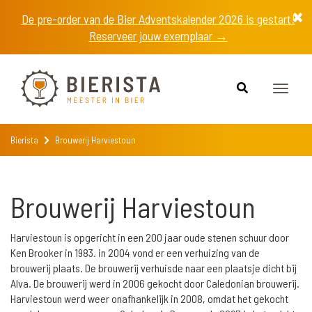
De pre-order van de Bier Adventskalender 2026 is gestart!
Reserveer jouw exemplaar →
Toggle
naviga
Bierista
Brouwerij Harviestoun
Brouwerij Harviestoun
Harviestoun is opgericht in een 200 jaar oude stenen schuur door
Ken Brooker in 1983. in 2004 vond er een verhuizing van de
brouwerij plaats. De brouwerij verhuisde naar een plaatsje dicht bij
Alva. De brouwerij werd in 2006 gekocht door Caledonian brouwerij.
Harviestoun werd weer onafhankelijk in 2008, omdat het gekocht