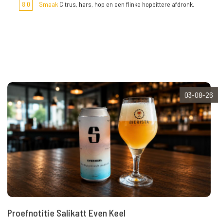
8,0
Smaak
Citrus, hars, hop en een flinke hopbittere afdronk.
03-08-26
Proefnotitie Salikatt Even Keel