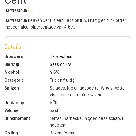
Harviestoun
(
11
)
Harviestoun Heaven Cent is een Session IPA. Fruitig en flink bitter
met een alcoholpercentage van 4,6%.
Details
Brouwerij
Harviestoun
Bierstijl
Session IPA
Alcohol
4.6%
Categorie
Fris en fruitig
Spijzen
Salades, Kip en gevogelte, Witvis, Vette
vis, Jonge en romige kazen
Drinktemp.
5 °C
Volume
33 cl
Drinkmoment
Terras, Barbecue, In goed gezelschap, Bij
het eten
Gisting
Bovengistend