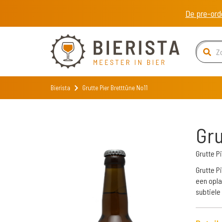
De pre-ord
Bierista
Grutte Pier Bretttûne No11
Gru
Grutte P
Grutte P
een opla
subtiele