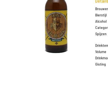
Detail
Brouweri
Bierstijl
Alcohol
Categor
Spijzen
Drinkte
Volume
Drinkm
Gisting