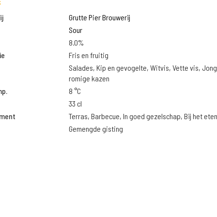
s
j
Grutte Pier Brouwerij
Sour
8.0%
ie
Fris en fruitig
Salades, Kip en gevogelte, Witvis, Vette vis, Jon
romige kazen
mp.
8 °C
33 cl
oment
Terras, Barbecue, In goed gezelschap, Bij het ete
Gemengde gisting