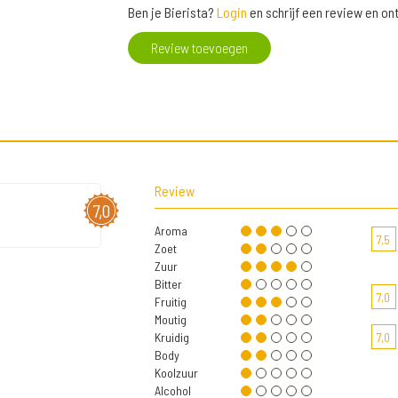
Ben je Bierista?
Login
en schrijf een review en o
Review toevoegen
Review
7,0
Aroma
7,5
Zoet
Zuur
Bitter
7,0
Fruitig
Moutig
Kruidig
7,0
Body
Koolzuur
Alcohol