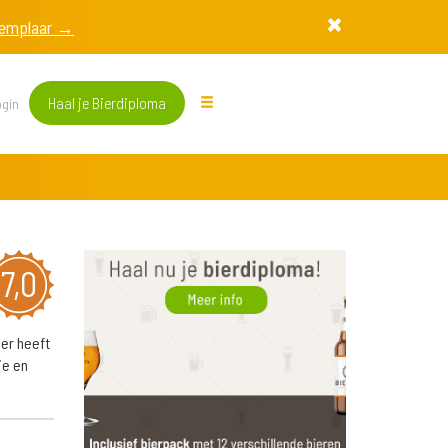
exemplaar →
Haal je Bierdiploma
gin
7,0
er heeft
je en