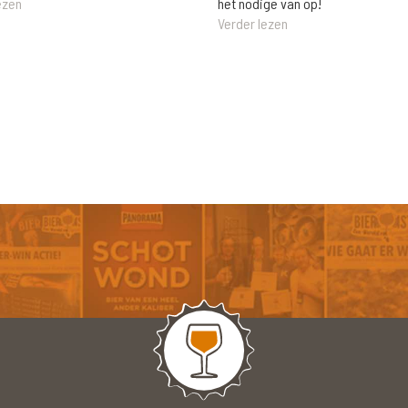
het nodige van op!
ezen
Verder lezen