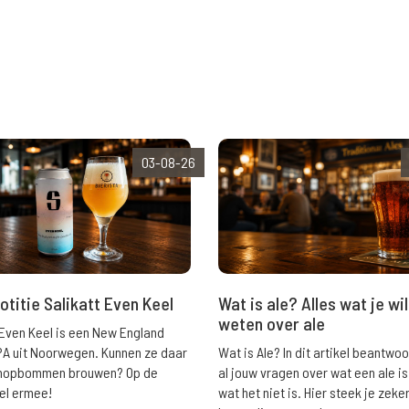
03-08-26
Wat is ale? Alles wat je wil
otitie Salikatt Even Keel
weten over ale
 Even Keel is een New England
Wat is Ale? In dit artikel beantwo
PA uit Noorwegen. Kunnen ze daar
al jouw vragen over wat een ale is
e hopbommen brouwen? Op de
wat het niet is. Hier steek je zeke
el ermee!