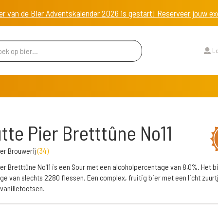
er van de Bier Adventskalender 2026 is gestart! Reserveer jouw 
Lo
tte Pier Bretttûne No11
ier Brouwerij
(
34
)
ier Bretttûne No11 is een Sour met een alcoholpercentage van 8,0%. Het bi
ge van slechts 2280 flessen. Een complex, fruitig bier met een licht zuurt
 vanilletoetsen.