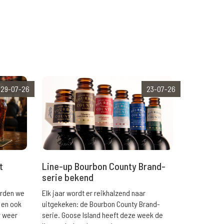
29-07-26
23-07-26
t
Line-up Bourbon County Brand-
serie bekend
orden we
Elk jaar wordt er reikhalzend naar
 en ook
uitgekeken: de Bourbon County Brand-
r weer
serie. Goose Island heeft deze week de