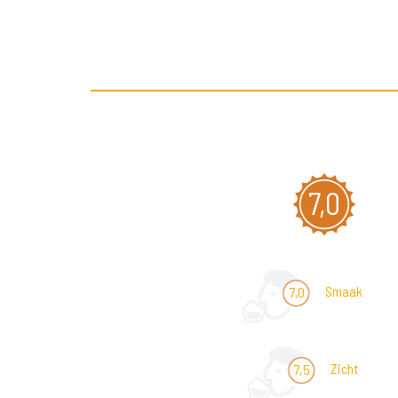
7,0
Smaak
7,0
Zicht
7,5