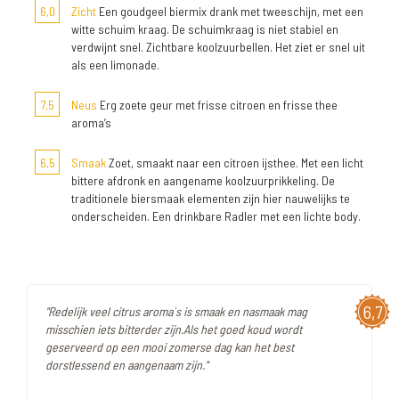
6,0
Zicht
Een goudgeel biermix drank met tweeschijn, met een
witte schuim kraag. De schuimkraag is niet stabiel en
verdwijnt snel. Zichtbare koolzuurbellen. Het ziet er snel uit
als een limonade.
7,5
Neus
Erg zoete geur met frisse citroen en frisse thee
aroma’s
6,5
Smaak
Zoet, smaakt naar een citroen ijsthee. Met een licht
bittere afdronk en aangename koolzuurprikkeling. De
traditionele biersmaak elementen zijn hier nauwelijks te
onderscheiden. Een drinkbare Radler met een lichte body.
6,7
"Redelijk veel citrus aroma`s is smaak en nasmaak mag
misschien iets bitterder zijn.Als het goed koud wordt
geserveerd op een mooi zomerse dag kan het best
dorstlessend en aangenaam zijn."