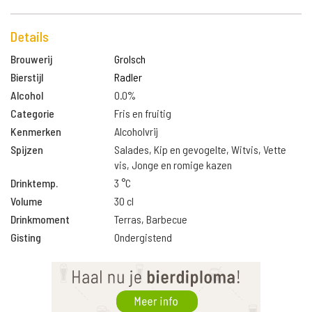
Details
Brouwerij
Grolsch
Bierstijl
Radler
Alcohol
0.0%
Categorie
Fris en fruitig
Kenmerken
Alcoholvrij
Spijzen
Salades, Kip en gevogelte, Witvis, Vette
vis, Jonge en romige kazen
Drinktemp.
3 °C
Volume
30 cl
Drinkmoment
Terras, Barbecue
Gisting
Ondergistend