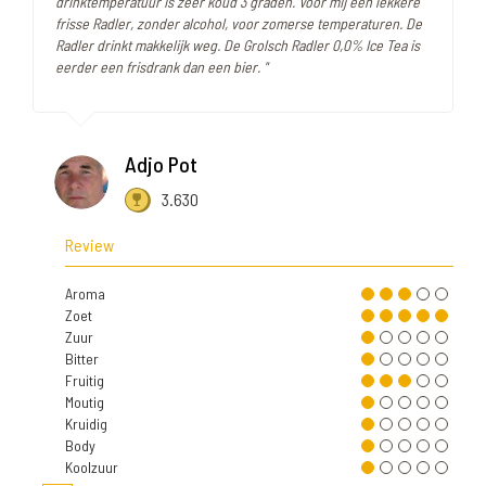
drinktemperatuur is zeer koud 3 graden. Voor mij een lekkere
frisse Radler, zonder alcohol, voor zomerse temperaturen. De
Radler drinkt makkelijk weg. De Grolsch Radler 0,0% Ice Tea is
eerder een frisdrank dan een bier. "
Adjo Pot
3.630
Review
Aroma
Zoet
Zuur
Bitter
Fruitig
Moutig
Kruidig
Body
Koolzuur