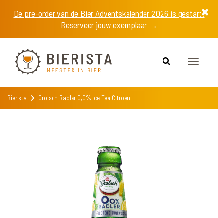
De pre-order van de Bier Adventskalender 2026 is gestart!
Reserveer jouw exemplaar →
Toggle
navigat
Bierista
Grolsch Radler 0,0% Ice Tea Citroen