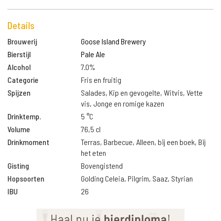
Details
Brouwerij
Goose Island Brewery
Bierstijl
Pale Ale
Alcohol
7.0%
Categorie
Fris en fruitig
Spijzen
Salades, Kip en gevogelte, Witvis, Vette
vis, Jonge en romige kazen
Drinktemp.
5 °C
Volume
76,5 cl
Drinkmoment
Terras, Barbecue, Alleen, bij een boek, Bij
het eten
Gisting
Bovengistend
Hopsoorten
Golding Celeia, Pilgrim, Saaz, Styrian
IBU
26