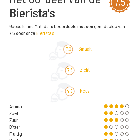
7,5
Bierista's
Goose Island Matilda is beoordeeld met een gemiddelde van
7,5 door onze
Bierista's
Smaak
7,0
Zicht
7,3
Neus
4,7
Aroma
Zoet
Zuur
Bitter
Fruitig