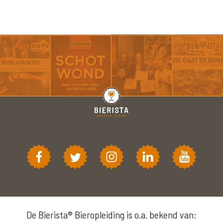
De Bierista® Bieropleiding is o.a. bekend van: