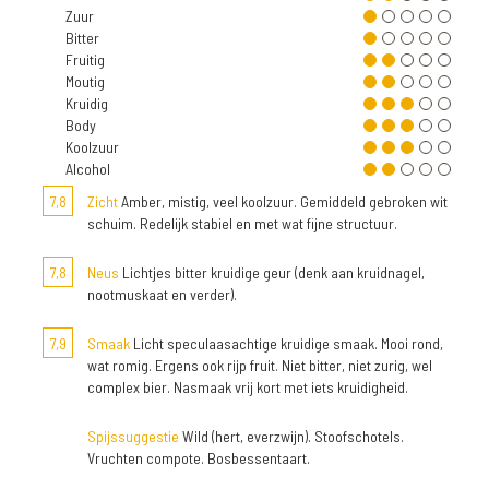
Zuur
Bitter
Fruitig
Moutig
Kruidig
Body
Koolzuur
Alcohol
7,8
Zicht
Amber, mistig, veel koolzuur. Gemiddeld gebroken wit
schuim. Redelijk stabiel en met wat fijne structuur.
7,8
Neus
Lichtjes bitter kruidige geur (denk aan kruidnagel,
nootmuskaat en verder).
7,9
Smaak
Licht speculaasachtige kruidige smaak. Mooi rond,
wat romig. Ergens ook rijp fruit. Niet bitter, niet zurig, wel
complex bier. Nasmaak vrij kort met iets kruidigheid.
Spijssuggestie
Wild (hert, everzwijn). Stoofschotels.
Vruchten compote. Bosbessentaart.