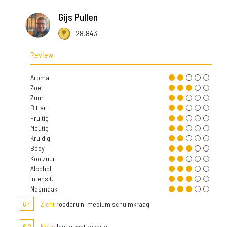
Gijs Pullen
28.843
Review
Aroma
Zoet
Zuur
Bitter
Fruitig
Moutig
Kruidig
Body
Koolzuur
Alcohol
Intensit.
Nasmaak
6,4
Zicht
roodbruin, medium schuimkraag
6,2
Neus
lastig! wat rokerig!