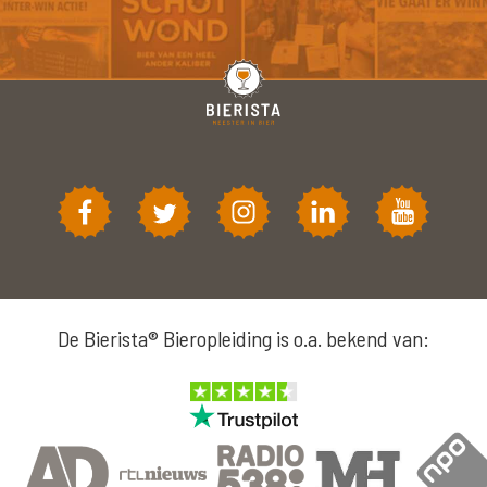
De Bierista® Bieropleiding is o.a. bekend van: