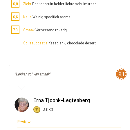
6,9
Zicht
Donker bruin helder lichte schuimkraag
6,6
Neus
Weinig specifiek aroma
7,9
Smaak
Verrassend rokerig
Spijssuggestie
Kaasplank, chocolade desert
9,1
"Lekker vol van smaak"
Erna Tjoonk-Legtenberg
3.080
Review