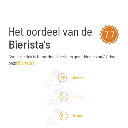
Het oordeel van de
7,7
Bierista's
Gooische Bok is beoordeeld met een gemiddelde van 7,7 door
onze
Bierista's
Smaak
7,9
Zicht
7,4
Neus
6,9