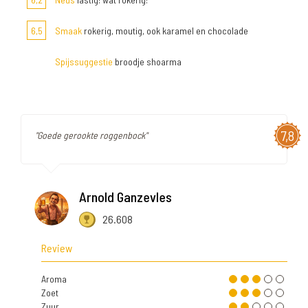
6,5
Smaak
rokerig, moutig, ook karamel en chocolade
Spijssuggestie
broodje shoarma
7,8
"Goede gerookte roggenbock"
Arnold Ganzevles
26.608
Review
Aroma
Zoet
Zuur