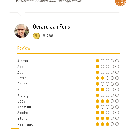
7,5
"Verrassend bockbier door rokerige smaak."
Gerard Jan Fens
8.288
Review
Aroma
Zoet
Zuur
Bitter
Fruitig
Moutig
Kruidig
Body
Koolzuur
Alcohol
Intensit.
Nasmaak