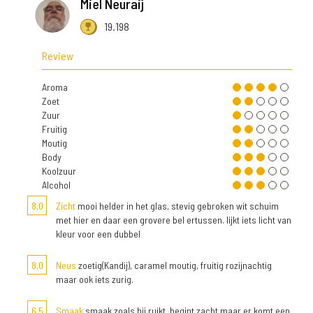
Miel Neuraij
19.198
Review
Aroma
Zoet
Zuur
Fruitig
Moutig
Body
Koolzuur
Alcohol
8,0
Zicht
mooi helder in het glas, stevig gebroken wit schuim
met hier en daar een grovere bel ertussen. lijkt iets licht van
kleur voor een dubbel
8,0
Neus
zoetig(Kandij), caramel moutig, fruitig rozijnachtig
maar ook iets zurig.
6,5
Smaak
smaak zoals hij ruikt, begint zacht maar er komt een