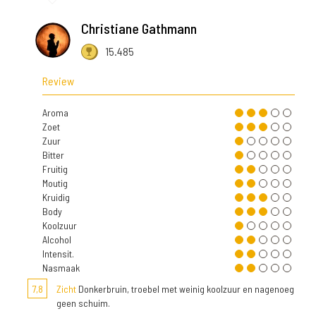
Christiane Gathmann
15.485
Review
Aroma
Zoet
Zuur
Bitter
Fruitig
Moutig
Kruidig
Body
Koolzuur
Alcohol
Intensit.
Nasmaak
7,8
Zicht
Donkerbruin, troebel met weinig koolzuur en nagenoeg
geen schuim.