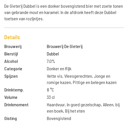
De Gieterij Dubbel is een donker bovengistend bier met zoete tonen
van gebrande mout en karamel. In de afdronk heeft deze Dubbel
toetsen van rozijntjes.
Details
Brouwerij
Brouwerij De Gieterij
Bierstijl
Dubbel
Alcohol
7.0%
Categorie
Donker en Rijk
Spijzen
Vette vis, Vleesgerechten, Jonge en
romige kazen, Pittige en belegen kazen
Drinktemp.
8 °C
Volume
33 cl
Drinkmoment
Haardvuur, In goed gezelschap, Alleen, bij
een boek, Bij het eten
Gisting
Bovengistend