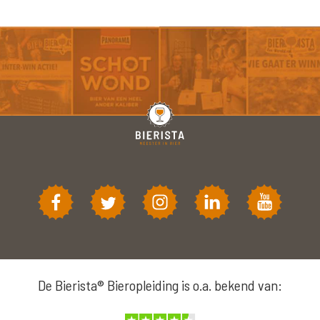
De Bierista® Bieropleiding is o.a. bekend van: