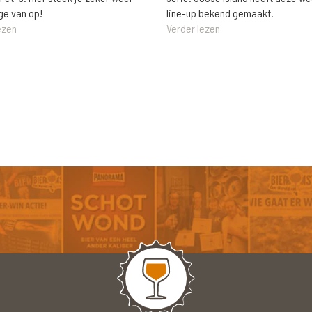
ge van op!
line-up bekend gemaakt.
ezen
Verder lezen