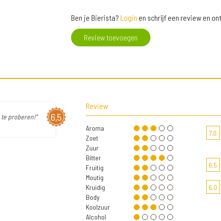
Ben je Bierista?
Login
en schrijf een review en o
Review toevoegen
Review
6,5
m te proberen!"
Aroma
7,0
Zoet
Zuur
Bitter
6,5
Fruitig
Moutig
Kruidig
6,0
Body
Koolzuur
Alcohol