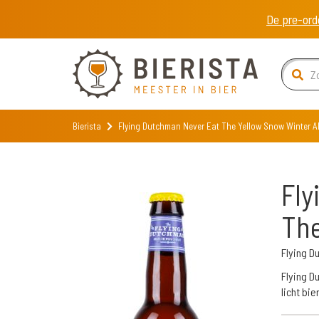
De pre-ord
Bierista
Flying Dutchman Never Eat The Yellow Snow Winter A
Fly
The
Flying 
Flying D
licht bi