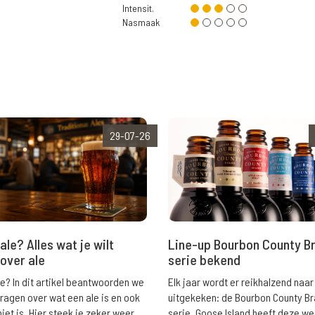
Intensit.
Nasmaak
29-07-26
ale? Alles wat je wilt
Line-up Bourbon County B
over ale
serie bekend
le? In dit artikel beantwoorden we
Elk jaar wordt er reikhalzend naar
vragen over wat een ale is en ook
uitgekeken: de Bourbon County B
niet is. Hier steek je zeker weer
serie. Goose Island heeft deze w