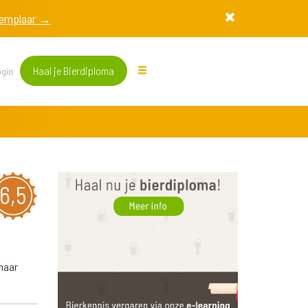
exemplaar →
Haal je Bierdiploma
gin
6,5
 maar