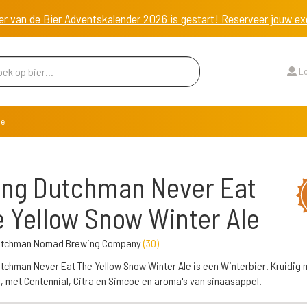
er van de Bier Adventskalender 2026 is gestart! Reserveer jouw 
Lo
le
ing Dutchman Never Eat
 Yellow Snow Winter Ale
Dutchman Nomad Brewing Company
(
30
)
utchman Never Eat The Yellow Snow Winter Ale is een Winterbier. Kruidig
er, met Centennial, Citra en Simcoe en aroma's van sinaasappel.