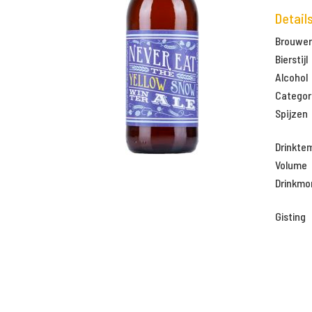
Detail
Brouweri
Bierstijl
Alcohol
Categor
Spijzen
Drinkte
Volume
Drinkm
Gisting