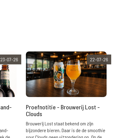
23-07-26
22-07-26
rand-
Proefnotitie - Brouwerij Lost -
Clouds
Brouwerij Lost staat bekend om zijn
rand-
bijzondere bieren. Daar is de de smoothie
eek de
sour Clouds geen uitzondering op. Op de