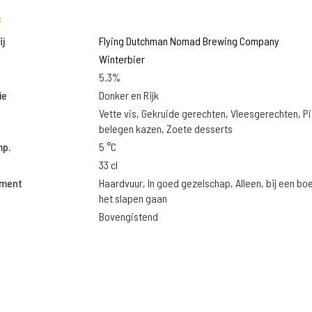
s
j
Flying Dutchman Nomad Brewing Company
Winterbier
5.3%
ie
Donker en Rijk
Vette vis, Gekruide gerechten, Vleesgerechten, Pi
belegen kazen, Zoete desserts
mp.
5 °C
33 cl
oment
Haardvuur, In goed gezelschap, Alleen, bij een bo
het slapen gaan
Bovengistend