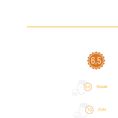
6,5
Smaak
6,0
Zicht
7,0