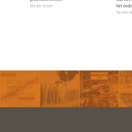
het nodi
Verder lezen
Verder l