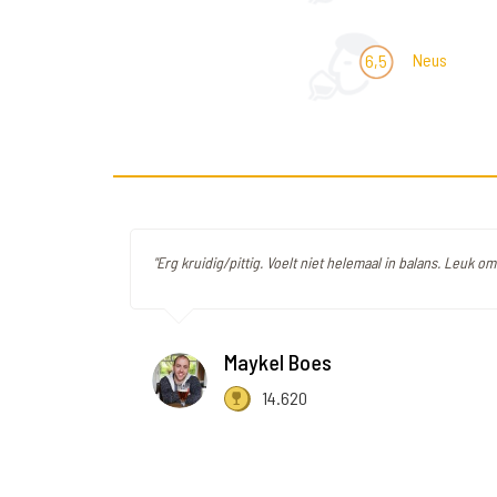
Neus
6,5
"Erg kruidig/pittig. Voelt niet helemaal in balans. Leuk o
Maykel Boes
14.620