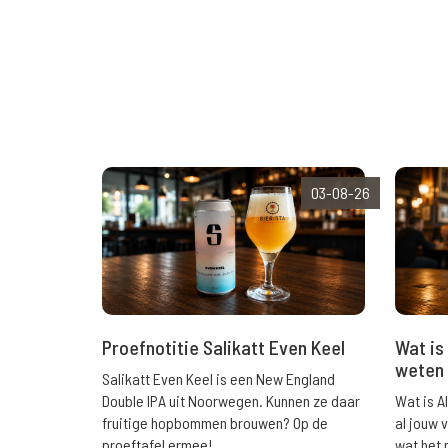
03-08-26
Wat is 
Proefnotitie Salikatt Even Keel
weten 
Salikatt Even Keel is een New England
Wat is A
Double IPA uit Noorwegen. Kunnen ze daar
al jouw 
fruitige hopbommen brouwen? Op de
wat het 
proeftafel ermee!