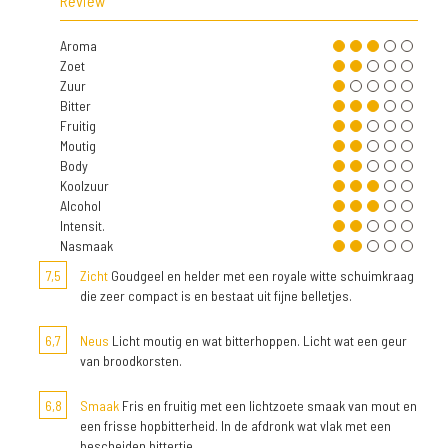
Review
Aroma
Zoet
Zuur
Bitter
Fruitig
Moutig
Body
Koolzuur
Alcohol
Intensit.
Nasmaak
7,5
Zicht
Goudgeel en helder met een royale witte schuimkraag
die zeer compact is en bestaat uit fijne belletjes.
6,7
Neus
Licht moutig en wat bitterhoppen. Licht wat een geur
van broodkorsten.
6,8
Smaak
Fris en fruitig met een lichtzoete smaak van mout en
een frisse hopbitterheid. In de afdronk wat vlak met een
bescheiden bittertje.