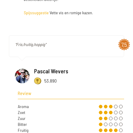
Spijssuggestie
Vette vis en romige kazen.
7,5
"Fris,fruitig,hoppig"
Pascal Wevers
53.890
Review
Aroma
Zoet
Zuur
Bitter
Fruitig