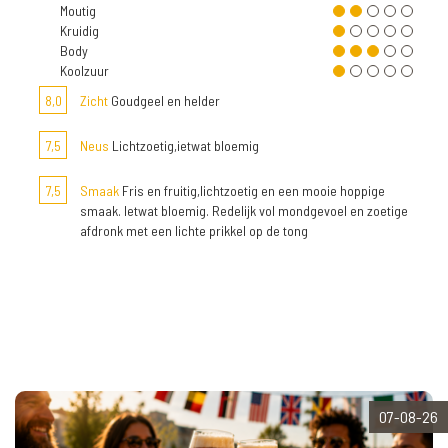
Moutig
Kruidig
Body
Koolzuur
8,0
Zicht
Goudgeel en helder
7,5
Neus
Lichtzoetig,ietwat bloemig
7,5
Smaak
Fris en fruitig,lichtzoetig en een mooie hoppige
smaak. Ietwat bloemig. Redelijk vol mondgevoel en zoetige
afdronk met een lichte prikkel op de tong
07-08-26