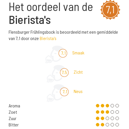
Het oordeel van de
7,1
Bierista's
Flensburger Frühlingsbock is beoordeeld met een gemiddelde
van 7,1 door onze
Bierista's
Smaak
7,1
Zicht
7,5
Neus
7,1
Aroma
Zoet
Zuur
Bitter