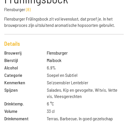
Flensburger
(
8
)
Flensburger Frülingsbock zit vol levenslust, dat proef je. In het
brouwproces zijn uitsluitend aromatische hopsoorten gebruikt.
Details
Brouwerij
Flensburger
Bierstijl
Maibock
Alcohol
6.9%
Categorie
Soepel en Subtiel
Kenmerken
Seizoensbier Lentebier
Spijzen
Salades, Kip en gevogelte, Witvis, Vette
vis, Vleesgerechten
Drinktemp.
6 °C
Volume
33 cl
Drinkmoment
Terras, Barbecue, In goed gezelschap