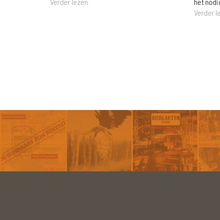
het nodi
Verder lezen
Verder l