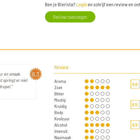
Ben je Bierista?
Login
en schrijf een review en o
Review toevoegen
Review
6,3
eur en smaak.
t springt er niet
Aroma
6,0
drupel."
Zoet
Bitter
Moutig
6,5
Kruidig
Body
Koolzuur
Alcohol
6,0
Intensit.
Nasmaak