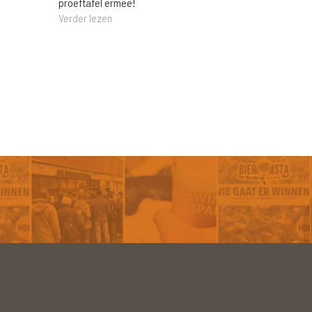
proeftafel ermee!
Verder lezen