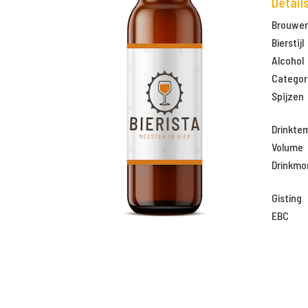
Detail
Brouweri
Bierstijl
Alcohol
Categor
Spijzen
Drinkte
Volume
Drinkm
Gisting
EBC