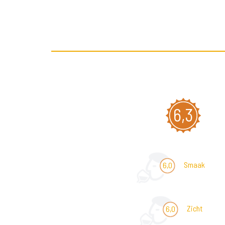
6,3
Smaak
6,0
Zicht
6,0