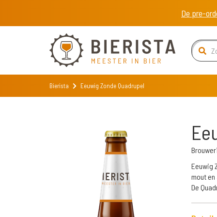
De pre-ord
Bierista
Eeuwig Zonde Quadrupel
Eeu
Brouwer
Eeuwig Z
mout en 
De Quadr