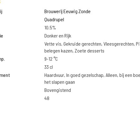
s
j
Brouwerij Eeuwig Zonde
Quadrupel
10.5%
ie
Donker en Rijk
Vette vis, Gekruide gerechten, Vleesgerechten, Pi
belegen kazen, Zoete desserts
mp.
9-12 °C
33 cl
oment
Haardvuur, In goed gezelschap, Alleen, bij een bo
het slapen gaan
Bovengistend
48