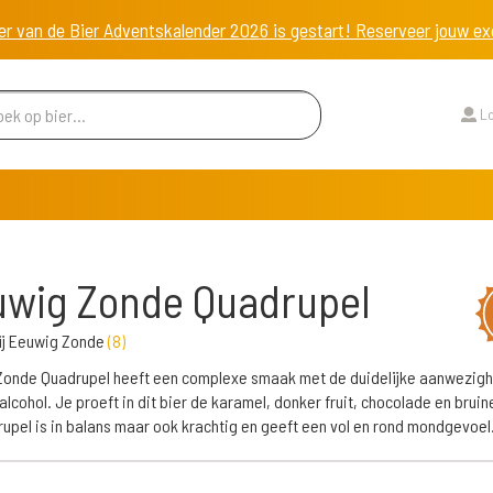
er van de Bier Adventskalender 2026 is gestart! Reserveer jouw 
Lo
wig Zonde Quadrupel
ij Eeuwig Zonde
(
8
)
onde Quadrupel heeft een complexe smaak met de duidelijke aanwezigh
alcohol. Je proeft in dit bier de karamel, donker fruit, chocolade en bruine
upel is in balans maar ook krachtig en geeft een vol en rond mondgevoel