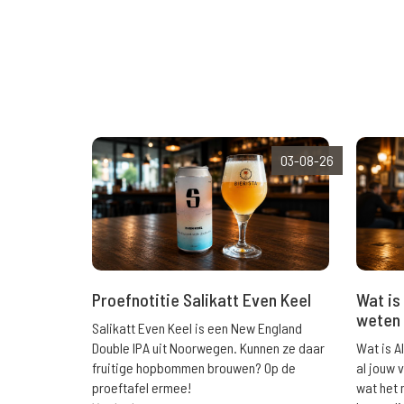
03-08-26
Wat is 
Proefnotitie Salikatt Even Keel
weten 
Salikatt Even Keel is een New England
Wat is A
Double IPA uit Noorwegen. Kunnen ze daar
al jouw 
fruitige hopbommen brouwen? Op de
wat het 
proeftafel ermee!