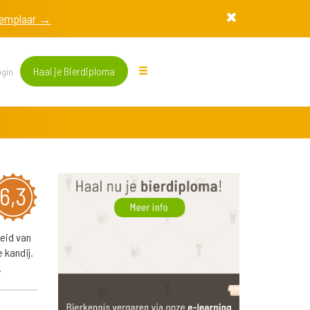
exemplaar →
Haal je Bierdiploma
gin
6,3
eid van
 kandij.
.