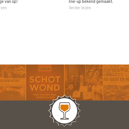
ge van op!
line-up bekend gemaakt.
ezen
Verder lezen