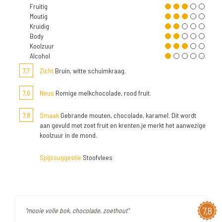
Fruitig
Moutig
Kruidig
Body
Koolzuur
Alcohol
7,7
Zicht
Bruin, witte schuimkraag.
7,6
Neus
Romige melkchocolade, rood fruit.
7,8
Smaak
Gebrande mouten, chocolade, karamel. Dit wordt
aan gevuld met zoet fruit en krenten.je merkt het aanwezige
koolzuur in de mond.
Spijssuggestie
Stoofvlees
7,8
"mooie volle bok, chocolade, zoethout"