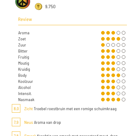
9.750
Review
Aroma
Zoet
Zuur
Bitter
Fruitig
Moutig
Kruidig
Body
Koolzuur
Alcohol
Intensit.
Nasmaak
8,0
Zicht
Troebel roestbruin met een romige schuimkraag
7,9
Neus
Aroma van drop
7,8
Smaak
Krachtig van smaak met geroosterd mout, drop,