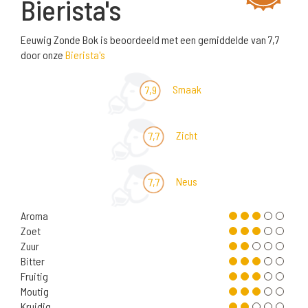
Bierista's
Eeuwig Zonde Bok is beoordeeld met een gemiddelde van 7,7
door onze
Bierista's
Smaak
7,9
Zicht
7,7
Neus
7,7
Aroma
Zoet
Zuur
Bitter
Fruitig
Moutig
Kruidig