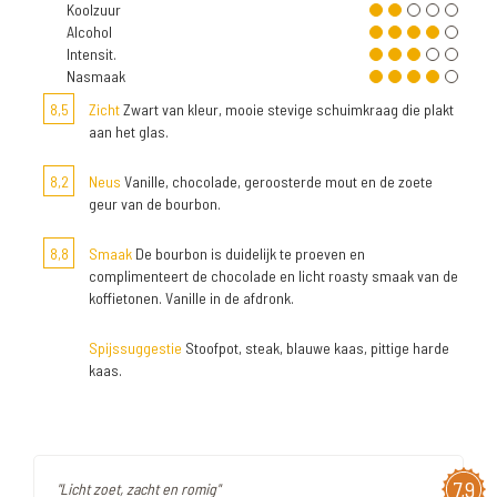
Koolzuur
Alcohol
Intensit.
Nasmaak
8,5
Zicht
Zwart van kleur, mooie stevige schuimkraag die plakt
aan het glas.
8,2
Neus
Vanille, chocolade, geroosterde mout en de zoete
geur van de bourbon.
8,8
Smaak
De bourbon is duidelijk te proeven en
complimenteert de chocolade en licht roasty smaak van de
koffietonen. Vanille in de afdronk.
Spijssuggestie
Stoofpot, steak, blauwe kaas, pittige harde
kaas.
7,9
"Licht zoet, zacht en romig"