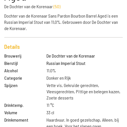
De Dochter van de Korenaar
(
50
)
Dochter van de Korenaar Sans Pardon Bourbon Barrel Aged is een
Russian Imperial Stout van 11,0%. Gebrouwen door De Dochter van
de Korenaar.
Details
Brouwerij
De Dochter van de Korenaar
Bierstijl
Russian Imperial Stout
Alcohol
11.0%
Categorie
Donker en Rijk
Spijzen
Vette vis, Gekruide gerechten,
Vleesgerechten, Pittige en belegen kazen,
Zoete desserts
Drinktemp.
11 °C
Volume
33 cl
Drinkmoment
Haardvuur, In goed gezelschap, Alleen, bij
een boek, Voor het slapen gaan