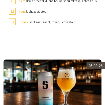
7,6
Zicht
Bruin, troebel, dunne bruine schuimkraag, lichte bruis
8,5
Neus
Licht zoet, stout
8,4
Smaak
Licht zoet, zacht, romig, lichte stout
03-08-26