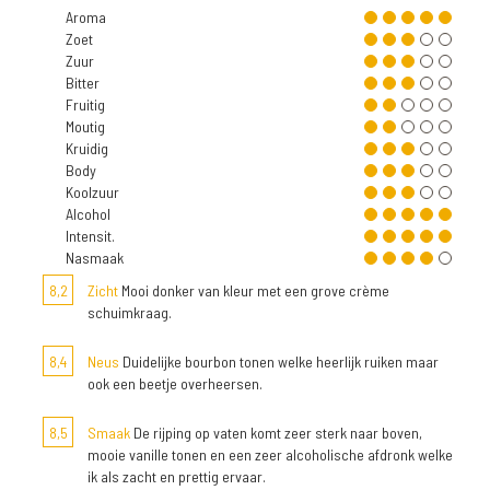
Aroma
Zoet
Zuur
Bitter
Fruitig
Moutig
Kruidig
Body
Koolzuur
Alcohol
Intensit.
Nasmaak
8,2
Zicht
Mooi donker van kleur met een grove crème
schuimkraag.
8,4
Neus
Duidelijke bourbon tonen welke heerlijk ruiken maar
ook een beetje overheersen.
8,5
Smaak
De rijping op vaten komt zeer sterk naar boven,
mooie vanille tonen en een zeer alcoholische afdronk welke
ik als zacht en prettig ervaar.