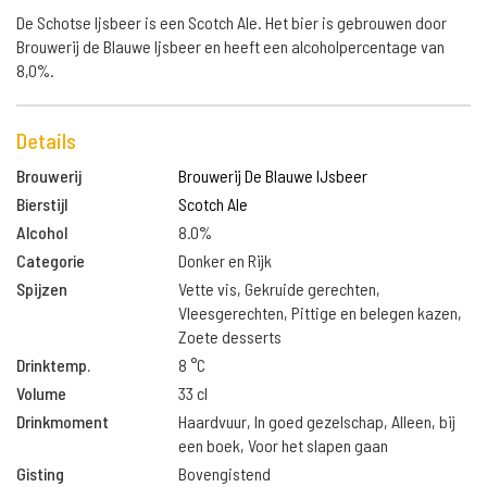
De Schotse Ijsbeer is een Scotch Ale. Het bier is gebrouwen door
Brouwerij de Blauwe Ijsbeer en heeft een alcoholpercentage van
8,0%.
Details
Brouwerij
Brouwerij De Blauwe IJsbeer
Bierstijl
Scotch Ale
Alcohol
8.0%
Categorie
Donker en Rijk
Spijzen
Vette vis, Gekruide gerechten,
Vleesgerechten, Pittige en belegen kazen,
Zoete desserts
Drinktemp.
8 °C
Volume
33 cl
Drinkmoment
Haardvuur, In goed gezelschap, Alleen, bij
een boek, Voor het slapen gaan
Gisting
Bovengistend