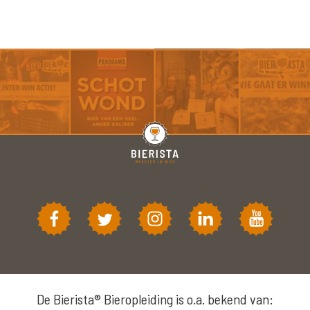
De Bierista® Bieropleiding is o.a. bekend van: