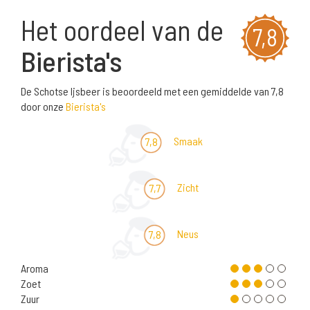
Het oordeel van de
7,8
Bierista's
De Schotse Ijsbeer is beoordeeld met een gemiddelde van 7,8
door onze
Bierista's
Smaak
7,8
Zicht
7,7
Neus
7,8
Aroma
Zoet
Zuur