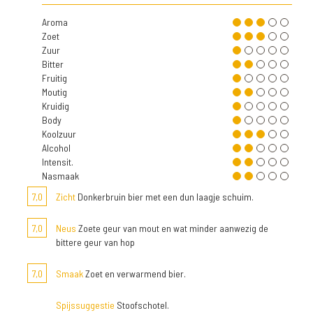
Aroma
Zoet
Zuur
Bitter
Fruitig
Moutig
Kruidig
Body
Koolzuur
Alcohol
Intensit.
Nasmaak
7,0
Zicht
Donkerbruin bier met een dun laagje schuim.
7,0
Neus
Zoete geur van mout en wat minder aanwezig de
bittere geur van hop
7,0
Smaak
Zoet en verwarmend bier.
Spijssuggestie
Stoofschotel.