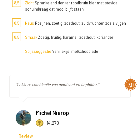
8,5
Zicht
Sprankelend donker roodbruin bier met stevige
schuimkraag dat mooi blijft staan
8,5
Neus
Rozijnen, zoetig, zoethout, zuidvruchten zoals vijgen
8,5
Smaak
Zoetig, fruitig, karamel, zoethout, koriander
Spijssuggestie
Vanille-ijs, melkchocolade
7,0
"Lekkere combinatie van moutzoet en hopbitter."
Michel Nierop
14.270
Review