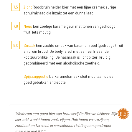
7,5
Zicht
Roodbruin helder bier met een fijne crèmekleurige
schuimkraag die inzakt tot een dunne laag.
7,8
Neus
Een zoetige karamelgeur met tonen van gedroogd
fruit. Iets moutig.
8,0
Smaak
Een zachte smaak van karamel, rood (gedroogd) fruit
en bruin brood. De body is vol met een verfrissende
koolzuurprikkeling. De nasmaak is licht bitter, kruidig,
gecombineerd met een alcoholische zoetheid.
Spijssuggestie
De karamelsmaak sluit mooi aan op een
goed gebakken entrecote.
8,5
"Wederom een goed bier van brouwerij De Blauwe IJsbeer. Rijk
aan zuid vrucht tonen zoals vijgen. Ook tonen van rozijnen,
zoethout en karamel. In smaaktonen richting een quadrupel
maar dan met 8%."