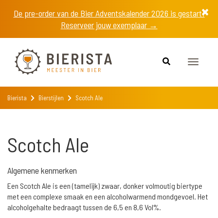
De pre-order van de Bier Adventskalender 2026 is gestart!
Reserveer jouw exemplaar →
Toggle
navigat
Bierista
Bierstijlen
Scotch Ale
Scotch Ale
Algemene kenmerken
Een Scotch Ale is een (tamelijk) zwaar, donker volmoutig biertype
met een complexe smaak en een alcoholwarmend mondgevoel. Het
alcoholgehalte bedraagt tussen de 6,5 en 8,6 Vol%.