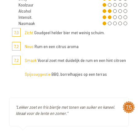
Koolzuur
Alcohol
Intensit.
Nasmaak
7,0
Zicht
Goudgeel helder bier met weinig schuim.
7,2
Neus
Rum en een citrus aroma
7,2
Smaak
Vooral zoet met duidelijk de rum en een hint citroen
Spijssuggestie
BBQ, borrelhapjes op een terras
7,5
"Lekker zoet en fris biertje met tonen van suiker en kaneel.
Ideaal voor de lente en zomer."