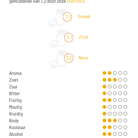
gemiddelde van 7,2 door onze
Bierista's
Smaak
7,1
Zicht
7,1
Neus
7,2
Aroma
Zoet
Zuur
Bitter
Fruitig
Moutig
Kruidig
Body
Koolzuur
Alcohol