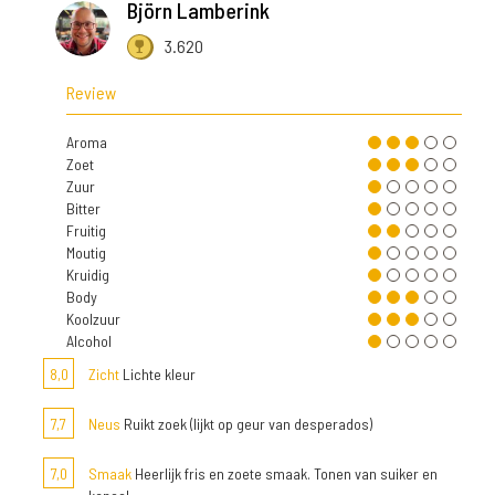
Björn Lamberink
3.620
Review
Aroma
Zoet
Zuur
Bitter
Fruitig
Moutig
Kruidig
Body
Koolzuur
Alcohol
8,0
Zicht
Lichte kleur
7,7
Neus
Ruikt zoek (lijkt op geur van desperados)
7,0
Smaak
Heerlijk fris en zoete smaak. Tonen van suiker en