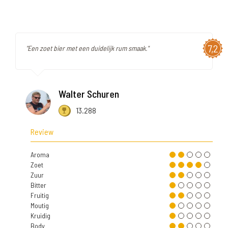
7,2
"Een zoet bier met een duidelijk rum smaak."
Walter Schuren
13.288
Review
Aroma
Zoet
Zuur
Bitter
Fruitig
Moutig
Kruidig
Body