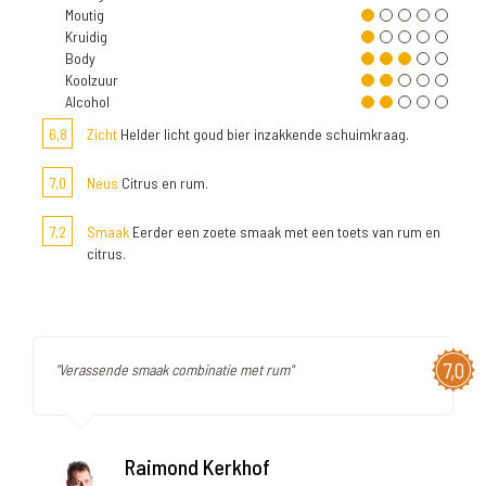
Moutig
Kruidig
Body
Koolzuur
Alcohol
6,8
Zicht
Helder licht goud bier inzakkende schuimkraag.
7,0
Neus
Citrus en rum.
7,2
Smaak
Eerder een zoete smaak met een toets van rum en
citrus.
7,0
"Verassende smaak combinatie met rum"
Raimond Kerkhof