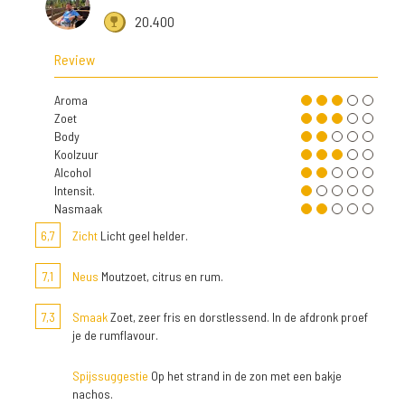
20.400
Review
Aroma
Zoet
Body
Koolzuur
Alcohol
Intensit.
Nasmaak
6,7
Zicht
Licht geel helder.
7,1
Neus
Moutzoet, citrus en rum.
7,3
Smaak
Zoet, zeer fris en dorstlessend. In de afdronk proef
je de rumflavour.
Spijssuggestie
Op het strand in de zon met een bakje
nachos.