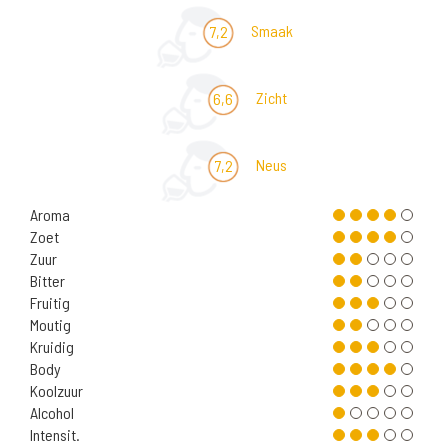
Smaak
7,2
Zicht
6,6
Neus
7,2
Aroma
Zoet
Zuur
Bitter
Fruitig
Moutig
Kruidig
Body
Koolzuur
Alcohol
Intensit.