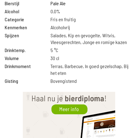
Bierstijl
Pale Ale
Alcohol
0.0%
Categorie
Fris en fruitig
Kenmerken
Alcoholvrij
Spijzen
Salades, Kip en gevogelte, Witvis,
Vleesgerechten, Jonge en romige kazen
Drinktemp.
5 °C
Volume
30 cl
Drinkmoment
Terras, Barbecue, In goed gezelschap, Bij
het eten
Gisting
Bovengistend