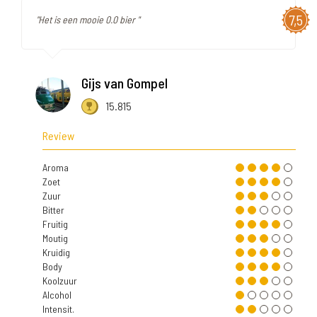
7,5
"Het is een mooie 0.0 bier "
Gijs van Gompel
15.815
Review
Aroma
Zoet
Zuur
Bitter
Fruitig
Moutig
Kruidig
Body
Koolzuur
Alcohol
Intensit.