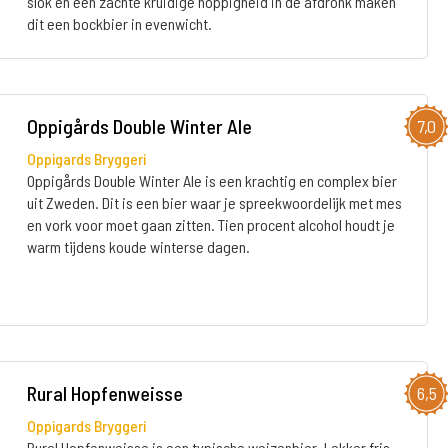
slok en een zachte kruidige hoppigheid in de afdronk maken
dit een bockbier in evenwicht.
Oppigårds Double Winter Ale
7,0
Oppigards Bryggeri
Oppigårds Double Winter Ale is een krachtig en complex bier
uit Zweden. Dit is een bier waar je spreekwoordelijk met mes
en vork voor moet gaan zitten. Tien procent alcohol houdt je
warm tijdens koude winterse dagen.
Rural Hopfenweisse
6,5
Oppigards Bryggeri
Rural Hopfenweisse is een typische weizenbier. Lekker fris