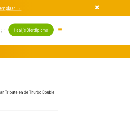
exemplaar →
Haal je Bierdiploma
gin
an Tribute en de Thurbo Double