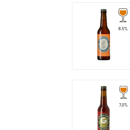
8.5%
7.0%