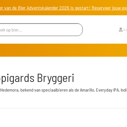
er van de Bier Adventskalender 2026 is gestart! Reserveer jouw 
Lo
pigards Bryggeri
Hedemora, bekend van speciaalbieren als de Amarillo, Everyday IPA, Indi