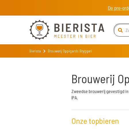
De pre-ord
Bierista
Brouwerij Oppigards Bryggeri
Brouwerij Op
Zweedse brouwerij gevestigd in 
IPA.
Onze topbieren