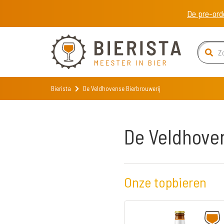
De pre-ord
Bierista
De Veldhovense Bierbrouwerij
De Veldhove
Onze topbieren