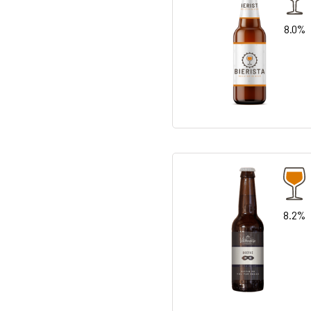
8.0%
8.2%