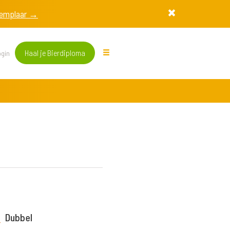
exemplaar →
Haal je Bierdiploma
gin
Dubbel