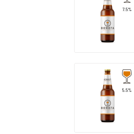
7.5%
5.5%