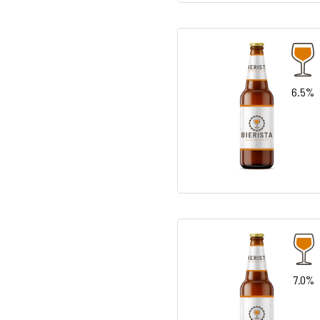
6.5%
7.0%