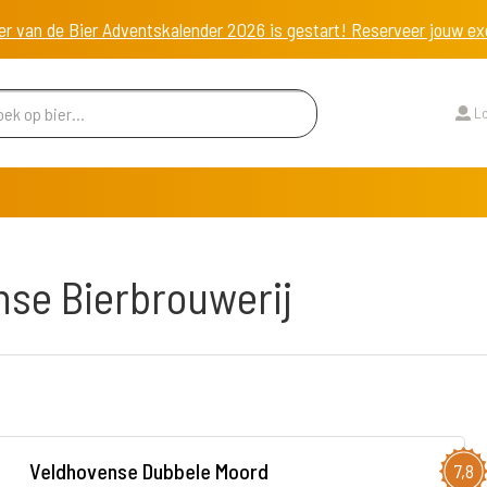
er van de Bier Adventskalender 2026 is gestart! Reserveer jouw 
Lo
nse Bierbrouwerij
Veldhovense Dubbele Moord
7,8