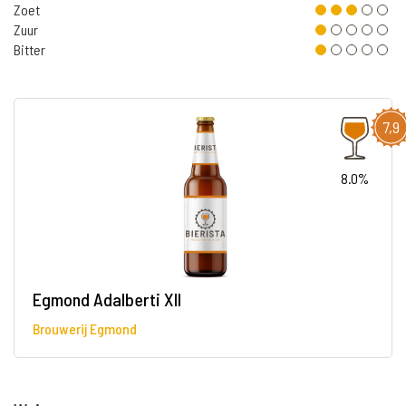
Zoet
Zuur
Bitter
7,9
8.0%
Egmond Adalberti XII
Brouwerij Egmond