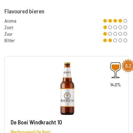
Flavoured bieren
Aroma
Zoet
Zuur
Bitter
8,3
14.0%
De Boei Windkracht 10
Bierbrouwerij De Boei