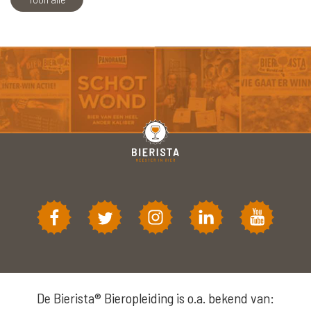
De Bierista® Bieropleiding is o.a. bekend van: